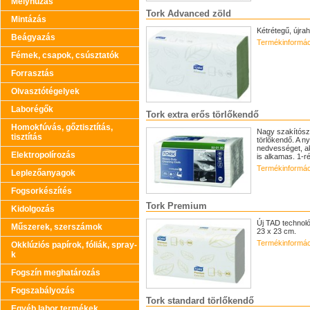
Mélyhúzás
Tork Advanced zöld
Mintázás
Kétrétegű, újrah
Beágyazás
Termékinformác
Fémek, csapok, csúsztatók
Forrasztás
Olvasztótégelyek
Laborégők
Tork extra erős törlőkendő
Homokfúvás, gőztisztítás,
Nagy szakítósz
tisztítás
törlőkendő. A n
nedvességet, ak
Elektropolírozás
is alkamas. 1-ré
Termékinformác
Leplezőanyagok
Fogsorkészítés
Tork Premium
Kidolgozás
Új TAD technoló
Műszerek, szerszámok
23 x 23 cm.
Termékinformác
Okklúziós papírok, fóliák, spray-
k
Fogszín meghatározás
Fogszabályozás
Tork standard törlőkendő
Egyéb labor termékek