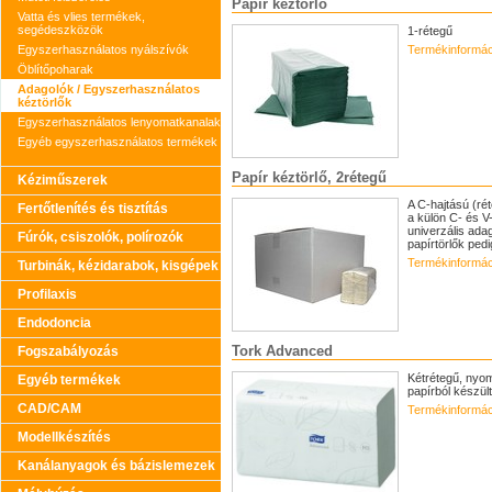
Papír kéztörlő
Vatta és vlies termékek,
segédeszközök
1-rétegű
Egyszerhasználatos nyálszívók
Termékinformác
Öblítőpoharak
Adagolók / Egyszerhasználatos
kéztörlők
Egyszerhasználatos lenyomatkanalak
Egyéb egyszerhasználatos termékek
Papír kéztörlő, 2rétegű
Kéziműszerek
A C-hajtású (ré
Fertőtlenítés és tisztítás
a külön C- és 
univerzális adag
Fúrók, csiszolók, polírozók
papírtörlők pedig
Termékinformác
Turbinák, kézidarabok, kisgépek
Profilaxis
Endodoncia
Tork Advanced
Fogszabályozás
Kétrétegű, nyom
Egyéb termékek
papírból készült
CAD/CAM
Termékinformác
Modellkészítés
Kanálanyagok és bázislemezek