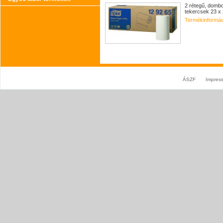
2 rétegű, dombo
tekercsek 23 x 
Termékinformác
ÁSZF
Impres