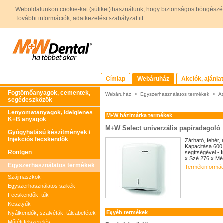
Weboldalunkon cookie-kat (sütiket) használunk, hogy biztonságos böngészés
További információk, adatkezelési szabályzat itt
Címlap
Webáruház
Akciók, ajánla
Fogtömőanyagok, cementek,
Webáruház
>
Egyszerhasználatos termékek
>
Ad
segédeszközök
Lenyomatanyagok, ideiglenes
M+W házimárka termékek
K+B anyagok
M+W Select univerzális papíradagoló
Gyógyhatású készítmények /
Injekciós fecskendők
Zárható, fehér,
Kapacitása 600 
Röntgen
segítségével - I
x Szé 276 x Mé
Egyszerhasználatos termékek
Termékinformác
Szájmaszkok
Egyszerhasználatos szikék
Fecskendők, tűk
Kesztyűk
Egyéb termékek
Nyálkendők, szalvéták, tálcabetétek
Műtéti felszerelés