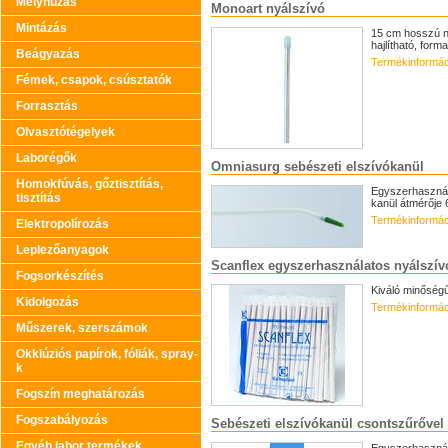
Mélyhúzás
Monoart nyálszívó
Mintázás
15 cm hosszú ny
hajlítható, forma
Beágyazás
Termékinformác
Fémek, csapok, csúsztatók
Forrasztás
Olvasztótégelyek
Laborégők
Omniasurg sebészeti elszívókanül
Homokfúvás, gőztisztítás,
Egyszerhasznála
tisztítás
kanül átmérője 
Termékinformác
Elektropolírozás
Leplezőanyagok
Scanflex egyszerhasználatos nyálszív
Fogsorkészítés
Kiváló minőség
Kidolgozás
Termékinformác
Műszerek, szerszámok
Okklúziós papírok, fóliák, spray-
k
Fogszín meghatározás
Fogszabályozás
Sebészeti elszívókanül csontszűrővel
Egyéb labor termékek
Egyszerhasznála