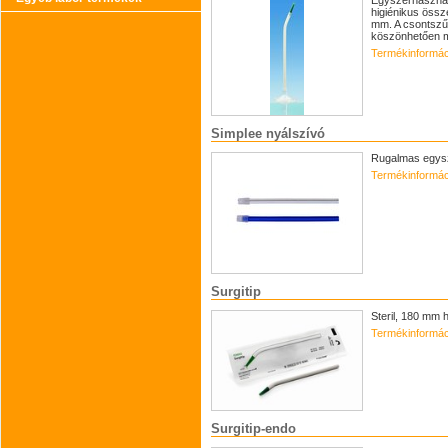
higiénikus össz
mm. A csontszűr
köszönhetően me
Termékinformác
Simplee nyálszívó
Rugalmas egysze
Termékinformác
Surgitip
Steril, 180 mm 
Termékinformác
Surgitip-endo