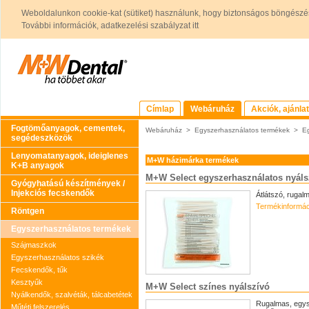
Weboldalunkon cookie-kat (sütiket) használunk, hogy biztonságos böngészés
További információk, adatkezelési szabályzat itt
Címlap
Webáruház
Akciók, ajánla
Fogtömőanyagok, cementek,
Webáruház
>
Egyszerhasználatos termékek
>
Eg
segédeszközök
Lenyomatanyagok, ideiglenes
M+W házimárka termékek
K+B anyagok
M+W Select egyszerhasználatos nyáls
Gyógyhatású készítmények /
Injekciós fecskendők
Átlátszó, rugal
Termékinformác
Röntgen
Egyszerhasználatos termékek
Szájmaszkok
Egyszerhasználatos szikék
Fecskendők, tűk
Kesztyűk
M+W Select színes nyálszívó
Nyálkendők, szalvéták, tálcabetétek
Rugalmas, egysz
Műtéti felszerelés