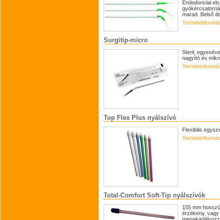
Endodonciai el
gyökércsatorná
marad. Belső á
Termékinformác
Surgitip-micro
Steril, egyesév
nagyító és mikr
Termékinformác
Top Flex Plus nyálszívó
Flexibilis egys
Termékinformác
Total-Comfort Soft-Tip nyálszívók
155 mm hosszú,
érzékeny, vagy
megakadályozza