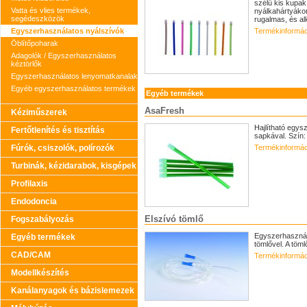
szélű kis kupak 
Vatta és vlies termékek,
nyálkahártyákon
segédeszközök
rugalmas, és al
Egyszerhasználatos nyálszívók
Termékinformác
Öblítőpoharak
Adagolók / Egyszerhasználatos
kéztörlők
Egyszerhasználatos lenyomatkanalak
Egyéb egyszerhasználatos termékek
Egyéb termékek
AsaFresh
Kéziműszerek
Hajlítható egys
Fertőtlenítés és tisztítás
sapkával. Szín: 
Fúrók, csiszolók, polírozók
Termékinformác
Turbinák, kézidarabok, kisgépek
Profilaxis
Endodoncia
Elszívó tömlő
Fogszabályozás
Egyszerhasznála
Egyéb termékek
tömlővel. A töm
CAD/CAM
Termékinformác
Modellkészítés
Kanálanyagok és bázislemezek