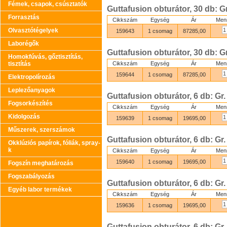
Fémek, csapok, csúsztatók
Guttafusion obturátor, 30 db: Gr
Forrasztás
Cikkszám
Egység
Ár
Men
Olvasztótégelyek
159643
1 csomag
87285,00
Laborégők
Guttafusion obturátor, 30 db: Gr
Homokfúvás, gőztisztítás,
tisztítás
Cikkszám
Egység
Ár
Men
159644
1 csomag
87285,00
Elektropolírozás
Leplezőanyagok
Guttafusion obturátor, 6 db: Gr.
Fogsorkészítés
Cikkszám
Egység
Ár
Men
Kidolgozás
159639
1 csomag
19695,00
Műszerek, szerszámok
Guttafusion obturátor, 6 db: Gr.
Okklúziós papírok, fóliák, spray-
k
Cikkszám
Egység
Ár
Men
159640
1 csomag
19695,00
Fogszín meghatározás
Fogszabályozás
Guttafusion obturátor, 6 db: Gr.
Egyéb labor termékek
Cikkszám
Egység
Ár
Men
159636
1 csomag
19695,00
Guttafusion obturátor, 6 db: Gr.