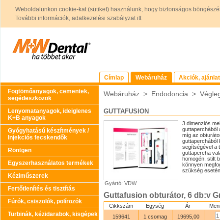
Weboldalunkon cookie-kat (sütiket) használunk, hogy biztonságos böngészés
További információk, adatkezelési szabályzat itt
Címlap
Webáruház
Akciók, ajánla
Fogtömőanyagok, cementek,
Webáruház
>
Endodoncia
>
Végle
segédeszközök
Lenyomatanyagok, ideiglenes
GUTTAFUSION
K+B anyagok
3 dimenziós mel
guttaperchából á
Gyógyhatású készítmények /
míg az obturáto
Injekciós fecskendők
guttaperchából 
segítségével a 
Röntgen
guttapercha val
homogén, stift 
Egyszerhasználatos termékek
könnyen megfog
szükség esetén 
Kéziműszerek
Gyártó: VDW
Fertőtlenítés és tisztítás
Guttafusion obturátor, 6 db:v Gr
Fúrók, csiszolók, polírozók
Cikkszám
Egység
Ár
Men
Turbinák, kézidarabok, kisgépek
159641
1 csomag
19695,00