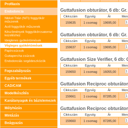
Profilaxis
Guttafusion obturátor, 6 db: Gr.
Endodoncia
Cikkszám
Egység
Ár
Men
Nikkel-Titán (NiTi) foggyökér
műszerek
159635
1 csomag
19695,00
Acél foggyökér műszerek
Készítmények foggyökércsatorna-
Guttafusion obturátor, 6 db: Gr.
kezeléshez
Ideiglenes gyökértömések
Cikkszám
Egység
Ár
Men
Végleges gyökértömések
159637
1 csomag
19695,00
Papírcsúcsok
Guttapercha csúcsok
Guttafusion Size Verifier, 6 db: 
Endodonciás segédeszközök
Cikkszám
Egység
Ár
Men
Fogszabályozás
159650
1 csomag
16055,00
Egyéb termékek
Guttafusion Reciproc obturátor
CAD/CAM
Cikkszám
Egység
Ár
Men
Modellkészítés
159661
1 csomag
87285,00
Kanálanyagok és bázislemezek
Mélyhúzás
Guttafusion Reciproc obturátor
Cikkszám
Egység
Ár
Men
Mintázás
159660
1 csomag
87285,00
Beágyazás