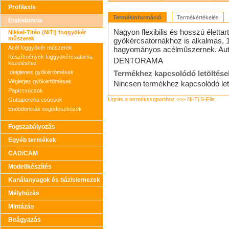
Profilaxis
Termékinformáció
Termékértékelés
Endodoncia
Nagyon flexibilis és hosszú élettar
Nikkel-Titán (NiTi) foggyökér
műszerek
gyökércsatornákhoz is alkalmas, 
Acél foggyökér műszerek
hagyományos acélműszernek. Autklá
Készítmények foggyökércsatorna-
DENTORAMA
kezeléshez
Ideiglenes gyökértömések
Termékhez kapcsolódó letöltése
Végleges gyökértömések
Nincsen termékhez kapcsolódó let
Papírcsúcsok
Ugrás a termékcsoporthoz >>> Ni-Ti S-File
Guttapercha csúcsok
Endodonciás segédeszközök
Fogszabályozás
Egyéb termékek
CAD/CAM
Modellkészítés
Kanálanyagok és bázislemezek
Mélyhúzás
Mintázás
Beágyazás