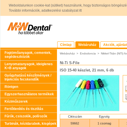
Weboldalunkon cookie-kat (sütiket) használunk, hogy biztonságos böngészés
További információk, adatkezelési szabályzat itt
Címlap
Webáruház
Akciók, ajánla
Fogtömőanyagok, cementek,
Webáruház
>
Endodoncia
>
Nikkel-Titán (NiTi)
segédeszközök
Ni-Ti S-File
Lenyomatanyagok, ideiglenes
K+B anyagok
ISO 15-40 készlet, 21 mm, 6 db
Gyógyhatású készítmények /
Injekciós fecskendők
Röntgen
b
Egyszerhasználatos termékek
Kéziműszerek
Fertőtlenítés és tisztítás
Fúrók, csiszolók, polírozók
Cikkszám
Egység
Turbinák, kézidarabok, kisgépek
59662
1 csomag