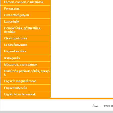
Fémek, csapok, csúsztatók
Forrasztás
Olvasztótégelyek
Laborégők
Homokfúvás, gőztisztítás,
tisztítás
Elektropolírozás
Leplezőanyagok
Fogsorkészítés
Kidolgozás
Műszerek, szerszámok
Okklúziós papírok, fóliák, spray-
k
Fogszín meghatározás
Fogszabályozás
Egyéb labor termékek
ÁSZF
Impres