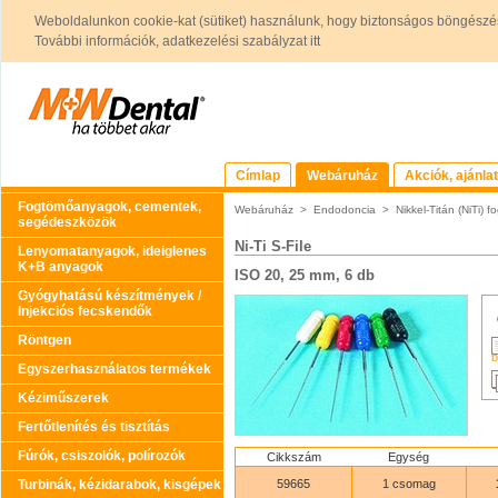
Weboldalunkon cookie-kat (sütiket) használunk, hogy biztonságos böngészés
További információk, adatkezelési szabályzat itt
Címlap
Webáruház
Akciók, ajánla
Fogtömőanyagok, cementek,
Webáruház
>
Endodoncia
>
Nikkel-Titán (NiTi)
segédeszközök
Ni-Ti S-File
Lenyomatanyagok, ideiglenes
K+B anyagok
ISO 20, 25 mm, 6 db
Gyógyhatású készítmények /
Injekciós fecskendők
Röntgen
b
Egyszerhasználatos termékek
Kéziműszerek
Fertőtlenítés és tisztítás
Fúrók, csiszolók, polírozók
Cikkszám
Egység
Turbinák, kézidarabok, kisgépek
59665
1 csomag