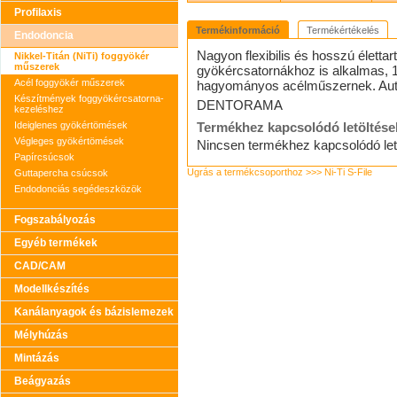
Profilaxis
Termékinformáció
Termékértékelés
Endodoncia
Nagyon flexibilis és hosszú élettar
Nikkel-Titán (NiTi) foggyökér
műszerek
gyökércsatornákhoz is alkalmas, 
Acél foggyökér műszerek
hagyományos acélműszernek. Autklá
Készítmények foggyökércsatorna-
DENTORAMA
kezeléshez
Ideiglenes gyökértömések
Termékhez kapcsolódó letöltése
Végleges gyökértömések
Nincsen termékhez kapcsolódó let
Papírcsúcsok
Ugrás a termékcsoporthoz >>> Ni-Ti S-File
Guttapercha csúcsok
Endodonciás segédeszközök
Fogszabályozás
Egyéb termékek
CAD/CAM
Modellkészítés
Kanálanyagok és bázislemezek
Mélyhúzás
Mintázás
Beágyazás