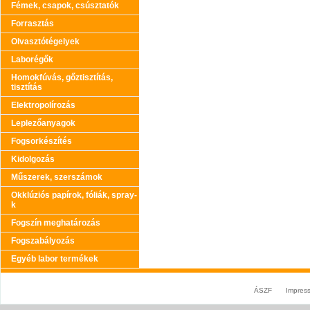
Fémek, csapok, csúsztatók
Forrasztás
Olvasztótégelyek
Laborégők
Homokfúvás, gőztisztítás,
tisztítás
Elektropolírozás
Leplezőanyagok
Fogsorkészítés
Kidolgozás
Műszerek, szerszámok
Okklúziós papírok, fóliák, spray-
k
Fogszín meghatározás
Fogszabályozás
Egyéb labor termékek
ÁSZF
Impres