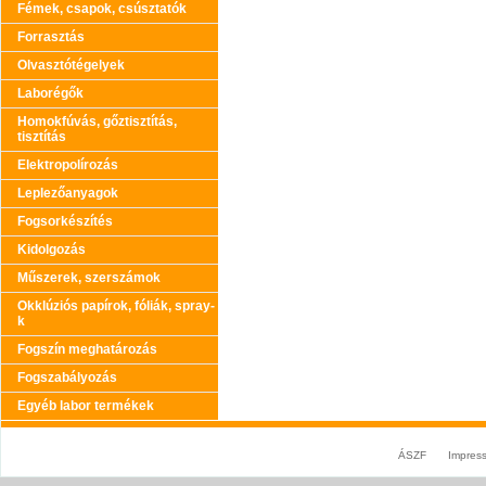
Fémek, csapok, csúsztatók
Forrasztás
Olvasztótégelyek
Laborégők
Homokfúvás, gőztisztítás,
tisztítás
Elektropolírozás
Leplezőanyagok
Fogsorkészítés
Kidolgozás
Műszerek, szerszámok
Okklúziós papírok, fóliák, spray-
k
Fogszín meghatározás
Fogszabályozás
Egyéb labor termékek
ÁSZF
Impres