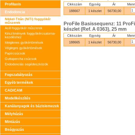
Profilaxis
Cikkszám
Egység
Ár
Menn
188667
1 készlet
56730,00
Endodoncia
Nikkel-Titán (NiTi) foggyökér
műszerek
ProFile Basissequenz: 11 ProFi
Acél foggyökér műszerek
készlet (Ref. A 0363), 25 mm
Készítmények foggyökércsatorna-
Cikkszám
Egység
Ár
Menn
kezeléshez
188665
1 készlet
56730,00
Ideiglenes gyökértömések
Végleges gyökértömések
Papírcsúcsok
Guttapercha csúcsok
Endodonciás segédeszközök
Fogszabályozás
Egyéb termékek
CAD/CAM
Modellkészítés
Kanálanyagok és bázislemezek
Mélyhúzás
Mintázás
Beágyazás