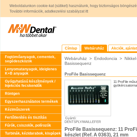
Weboldalunkon cookie-kat (sütiket) használunk, hogy biztonságos böngészés
További információk, adatkezelési szabályzat itt
Címlap
Webáruház
Akciók, ajánla
Fogtömőanyagok, cementek,
Webáruház
>
Endodoncia
>
Nikkel
segédeszközök
Basissequenz
Lenyomatanyagok, ideiglenes
K+B anyagok
ProFile Basissequenz
Gyógyhatású készítmények /
11 ProFile műsz
Injekciós fecskendők
gyökércsatorna-
Röntgen
Egyszerhasználatos termékek
Kéziműszerek
Fertőtlenítés és tisztítás
Gyártó:
DENTSPLY/MAILLEFER
Fúrók, csiszolók, polírozók
ProFile Basissequenz: 11 ProFi
Turbinák, kézidarabok, kisgépek
készlet (Ref. A 0363), 21 mm