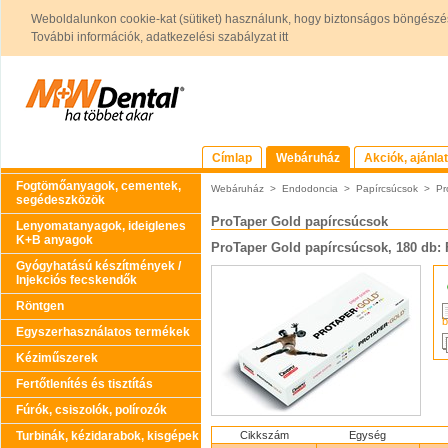
Weboldalunkon cookie-kat (sütiket) használunk, hogy biztonságos böngészés
További információk, adatkezelési szabályzat itt
Címlap
Webáruház
Akciók, ajánla
Fogtömőanyagok, cementek,
Webáruház
>
Endodoncia
>
Papírcsúcsok
>
Pr
segédeszközök
ProTaper Gold papírcsúcsok
Lenyomatanyagok, ideiglenes
K+B anyagok
ProTaper Gold papírcsúcsok, 180 db: 
Gyógyhatású készítmények /
Injekciós fecskendők
Röntgen
b
Egyszerhasználatos termékek
Kéziműszerek
Fertőtlenítés és tisztítás
Fúrók, csiszolók, polírozók
Turbinák, kézidarabok, kisgépek
Cikkszám
Egység