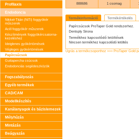
888686
1 csomag
Profilaxis
Endodoncia
Termékinformáció
Termékértékelés
Nikkel-Titán (NiTi) foggyökér
műszerek
Papírcsúcsok ProTaper Gold rendszerhez.
Acél foggyökér műszerek
Dentsply Sirona
Készítmények foggyökércsatorna-
Termékhez kapcsolódó letöltések
kezeléshez
Nincsen termékhez kapcsolódó letöltés
Ideiglenes gyökértömések
Végleges gyökértömések
Ugrás a termékcsoporthoz >>> ProTaper Gold p
Papírcsúcsok
Guttapercha csúcsok
Endodonciás segédeszközök
Fogszabályozás
Egyéb termékek
CAD/CAM
Modellkészítés
Kanálanyagok és bázislemezek
Mélyhúzás
Mintázás
Beágyazás