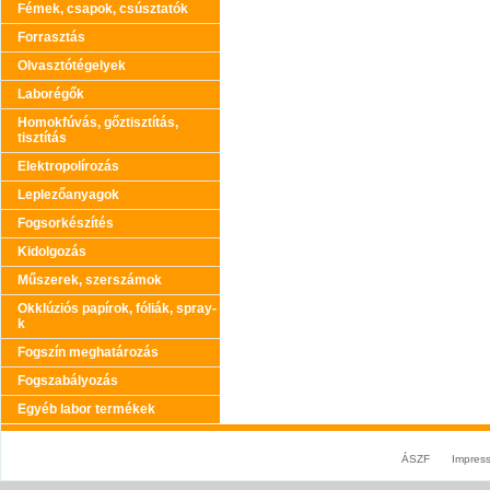
Fémek, csapok, csúsztatók
Forrasztás
Olvasztótégelyek
Laborégők
Homokfúvás, gőztisztítás,
tisztítás
Elektropolírozás
Leplezőanyagok
Fogsorkészítés
Kidolgozás
Műszerek, szerszámok
Okklúziós papírok, fóliák, spray-
k
Fogszín meghatározás
Fogszabályozás
Egyéb labor termékek
ÁSZF
Impres