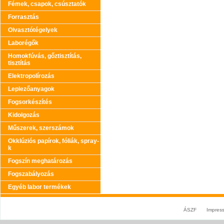
Fémek, csapok, csúsztatók
Forrasztás
Olvasztótégelyek
Laborégők
Homokfúvás, gőztisztítás,
tisztítás
Elektropolírozás
Leplezőanyagok
Fogsorkészítés
Kidolgozás
Műszerek, szerszámok
Okklúziós papírok, fóliák, spray-
k
Fogszín meghatározás
Fogszabályozás
Egyéb labor termékek
ÁSZF
Impres