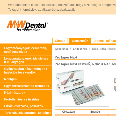
Weboldalunkon cookie-kat (sütiket) használunk, hogy biztonságos böngészés
További információk, adatkezelési szabályzat itt
Címlap
Webáruház
Akciók, ajánla
Fogtömőanyagok, cementek,
Webáruház
>
Endodoncia
>
Nikkel-Titán (NiTi)
segédeszközök
ProTaper Next
Lenyomatanyagok, ideiglenes
K+B anyagok
ProTaper Next reszelő, 6 db: X1-X3 s
Gyógyhatású készítmények /
Injekciós fecskendők
Röntgen
b
Egyszerhasználatos termékek
Kéziműszerek
Fertőtlenítés és tisztítás
Fúrók, csiszolók, polírozók
Cikkszám
Egység
Turbinák, kézidarabok, kisgépek