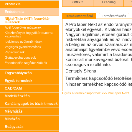
888602
1 csomag
Profilaxis
Endodoncia
Termékinformáció
Termékértékelés
Nikkel-Titán (NiTi) foggyökér
műszerek
A ProTaper Next az endo "aranystan
Acél foggyökér műszerek
előnyökkel egyesíti. Kiválóan hasz
Készítmények foggyökércsatorna-
Nagyon rugalmas, erősen görbült c
kezeléshez
nikkel-titán anyagának és az inno
Ideiglenes gyökértömések
a beteg és az orvos számára: az m
Végleges gyökértömések
anatómiáját figyelembe vevő excen
Papírcsúcsok
műszertörés, valamint a fáradásos
Guttapercha csúcsok
kontrollált munkavégzést biztosít. 
Endodonciás segédeszközök
csomagolva szállítható.
Dentsply Sirona
Fogszabályozás
Termékhez kapcsolódó letöltése
Egyéb termékek
Nincsen termékhez kapcsolódó let
CAD/CAM
Ugrás a termékcsoporthoz >>> ProTaper Next
Modellkészítés
Kanálanyagok és bázislemezek
Mélyhúzás
Mintázás
Beágyazás