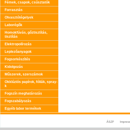
Fémek, csapok, csúsztatók
Forrasztás
Olvasztótégelyek
Laborégők
Homokfúvás, gőztisztítás,
tisztítás
Elektropolírozás
Leplezőanyagok
Fogsorkészítés
Kidolgozás
Műszerek, szerszámok
Okklúziós papírok, fóliák, spray-
k
Fogszín meghatározás
Fogszabályozás
Egyéb labor termékek
ÁSZF
Impres