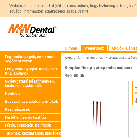
Weboldalunkon cookie-kat (sütiket) használunk, hogy biztonságos böngészés
További információk, adatkezelési szabályzat itt
Címlap
Webáruház
Akciók, ajánla
Fogtömőanyagok, cementek,
Webáruház
>
Endodoncia
>
Guttapercha csúcs
segédeszközök
Simplee Recip guttapercha csúcsok
Lenyomatanyagok, ideiglenes
K+B anyagok
R50, 60 db
Gyógyhatású készítmények /
Injekciós fecskendők
b
Röntgen
Egyszerhasználatos termékek
Kéziműszerek
Fertőtlenítés és tisztítás
Fúrók, csiszolók, polírozók
Turbinák, kézidarabok, kisgépek