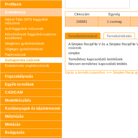
Profilaxis
Endodoncia
Cikkszám
Egység
Nikkel-Titán (NiTi) foggyökér
156681
1 csomag
műszerek
Acél foggyökér műszerek
Készítmények foggyökércsatorna-
Termékinformáció
Termékértékelés
kezeléshez
Ideiglenes gyökértömések
A Simplee RecipFile V és a Simplee RecipFile 
csúcsok.
Végleges gyökértömések
simplee
Papírcsúcsok
Termékhez kapcsolódó letöltések
Guttapercha csúcsok
Nincsen termékhez kapcsolódó letöltés
Endodonciás segédeszközök
Ugrás a termékcsoporthoz >>> Simplee Recip g
Fogszabályozás
Egyéb termékek
CAD/CAM
Modellkészítés
Kanálanyagok és bázislemezek
Mélyhúzás
Mintázás
Beágyazás