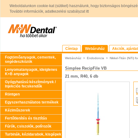
Weboldalunkon cookie-kat (sütiket) használunk, hogy biztonságos böngészés
További információk, adatkezelési szabályzat itt
Címlap
Webáruház
Akciók, ajánla
Fogtömőanyagok, cementek,
Webáruház
>
Endodoncia
>
Nikkel-Titán (NiTi)
segédeszközök
Simplee RecipFile VB
Lenyomatanyagok, ideiglenes
K+B anyagok
21 mm, R40, 6 db
Gyógyhatású készítmények /
Injekciós fecskendők
b
Röntgen
Egyszerhasználatos termékek
Kéziműszerek
Fertőtlenítés és tisztítás
Fúrók, csiszolók, polírozók
Turbinák, kézidarabok, kisgépek