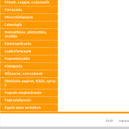
Fémek, csapok, csúsztatók
Forrasztás
Olvasztótégelyek
Laborégők
Homokfúvás, gőztisztítás,
tisztítás
Elektropolírozás
Leplezőanyagok
Fogsorkészítés
Kidolgozás
Műszerek, szerszámok
Okklúziós papírok, fóliák, spray-
k
Fogszín meghatározás
Fogszabályozás
Egyéb labor termékek
ÁSZF
Impres