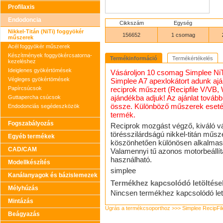
Profilaxis
Endodoncia
Cikkszám
Egység
Nikkel-Titán (NiTi) foggyökér
156652
1 csomag
műszerek
Acél foggyökér műszerek
Készítmények foggyökércsatorna-
Termékinformáció
Termékértékelés
kezeléshez
Ideiglenes gyökértömések
Vásároljon 10 csomag Simplee NiTi
Végleges gyökértömések
Simplee A7 apexlokátort adunk aj
Papírcsúcsok
reciprok műszert (Recipfile V/VB,
ajándékba adjuk! Az ajánlat tová
Guttapercha csúcsok
össze. Különböző műszerek esetén
Endodonciás segédeszközök
termék.
Fogszabályozás
Reciprok mozgást végző, kiváló v
törésszilárdságú nikkel-titán mű
Egyéb termékek
köszönhetően különösen alkalmasa
CAD/CAM
Valamennyi tű azonos motorbeállítá
használható.
Modellkészítés
simplee
Kanálanyagok és bázislemezek
Termékhez kapcsolódó letöltése
Mélyhúzás
Nincsen termékhez kapcsolódó let
Mintázás
Ugrás a termékcsoporthoz >>> Simplee RecipFil
Beágyazás