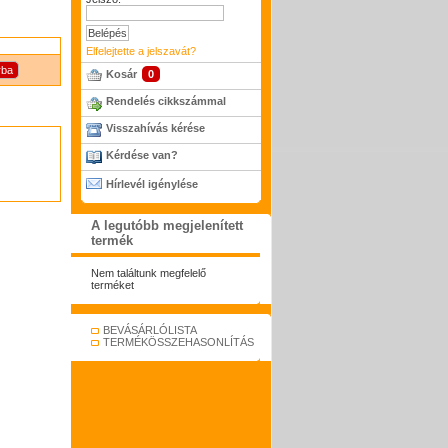
Elfelejtette a jelszavát?
Kosár
0
Rendelés cikkszámmal
Visszahívás kérése
Kérdése van?
Hírlevél igénylése
A legutóbb megjelenített
termék
Nem találtunk megfelelő
terméket
BEVÁSÁRLÓLISTA
TERMÉKÖSSZEHASONLÍTÁS