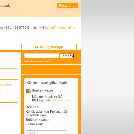
hassuk.
Elfogadom
n:
+36 1 436 9790 E-mail:
dental@mwdental.hu
M+W ügyfélkapu
Részletes keresés >
Online szolgáltatások
enőrzése
Bejelentkezés
t
Még nem regisztrált?
Klikkeljen ide!
Regisztráció
Belépés
Kérjük adja meg Felhasználó
nevét/jelszavát
Bejelentkezés:
Felhasználó
Jelszó: