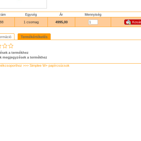
zám
Egység
Ár
Mennyiség
88
1 csomag
4995,00
ormáció
Termékértékelés
ések a termékhez
k megjegyzések a termékhez
mékcsoporthoz >>> Simplee W+ papírcsúcsok