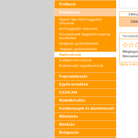
Profilaxis
Endodoncia
Cikks
Nikkel-Titán (NiTi) foggyökér
1566
műszerek
Acél foggyökér műszerek
Készítmények foggyökércsatorna-
Termékinf
kezeléshez
Ideiglenes gyökértömések
Végleges gyökértömések
Megjegyz
Papírcsúcsok
Nincsene
Guttapercha csúcsok
Ugrás a ter
Endodonciás segédeszközök
Fogszabályozás
Egyéb termékek
CAD/CAM
Modellkészítés
Kanálanyagok és bázislemezek
Mélyhúzás
Mintázás
Beágyazás