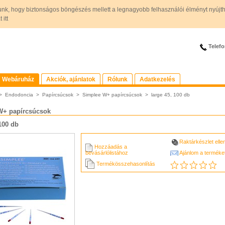
unk, hogy biztonságos böngészés mellett a legnagyobb felhasználói élményt nyújt
itt
Telefo
Webáruház
Akciók, ajánlatok
Rólunk
Adatkezelés
>
Endodoncia
>
Papírcsúcsok
>
Simplee W+ papírcsúcsok
>
large 45, 100 db
W+ papírcsúcsok
 100 db
Raktárkészlet ell
Hozzáadás a
bevásárlólistához
Ajánlom a terméke
Termékösszehasonlítás