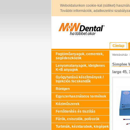
Weboldalunkon cookie-kat (sütiket) használ
További információk, adatkezelési szabályzat 
Címlap
Fogtömőanyagok, cementek,
Webáruház
segédeszközök
Simplee 
Lenyomatanyagok, ideiglenes
K+B anyagok
large 45,
Gyógyhatású készítmények /
Injekciós fecskendők
Röntgen
Egyszerhasználatos termékek
Kéziműszerek
Fertőtlenítés és tisztítás
Fúrók, csiszolók, polírozók
Turbinák, kézidarabok, kisgépek