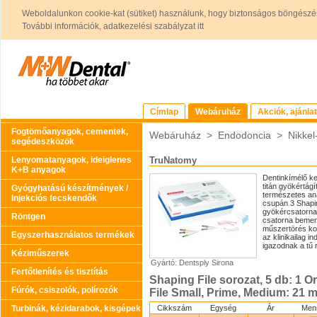
Weboldalunkon cookie-kat (sütiket) használunk, hogy biztonságos böngészés
További információk, adatkezelési szabályzat itt
Címlap
Webáruház
Akciók, ajánla
Fogtömőanyagok, cementek,
Webáruház
>
Endodoncia
>
Nikkel
segédeszközök
Lenyomatanyagok, ideiglenes
TruNatomy
K+B anyagok
Dentinkímélő ke
titán gyökértágí
Gyógyhatású készítmények /
természetes ana
Injekciós fecskendők
csupán 3 Shapin
gyökércsatorna f
Röntgen
csatorna bemenet
műszertörés kock
Egyszerhasználatos termékek
az klinikailag 
igazodnak a tű
Kéziműszerek
Gyártó: Dentsply Sirona
Fertőtlenítés és tisztítás
Shaping File sorozat, 5 db: 1 Or
Fúrók, csiszolók, polírozók
File Small, Prime, Medium: 21 
Turbinák, kézidarabok, kisgépek
Cikkszám
Egység
Ár
Men