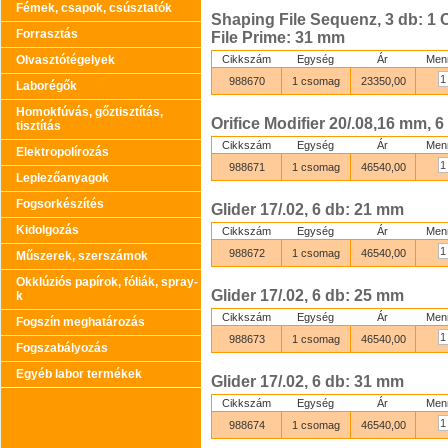
Fémek, csapok, csúsztatók
Shaping File Sequenz, 3 db: 1 O
Forrasztás
File Prime: 31 mm
Olvasztótégelyek
Cikkszám
Egység
Ár
Men
988670
1 csomag
23350,00
Laborégők
Homokfúvás, gőztisztítás,
Orifice Modifier 20/.08,16 mm, 6
tisztítás
Cikkszám
Egység
Ár
Men
Elektropolírozás
988671
1 csomag
46540,00
Leplezőanyagok
Fogsorkészítés
Glider 17/.02, 6 db: 21 mm
Kidolgozás
Cikkszám
Egység
Ár
Men
988672
1 csomag
46540,00
Műszerek, szerszámok
Okklúziós papírok, fóliák, spray-
Glider 17/.02, 6 db: 25 mm
k
Cikkszám
Egység
Ár
Men
Fogszín meghatározás
988673
1 csomag
46540,00
Fogszabályozás
Egyéb labor termékek
Glider 17/.02, 6 db: 31 mm
Cikkszám
Egység
Ár
Men
988674
1 csomag
46540,00