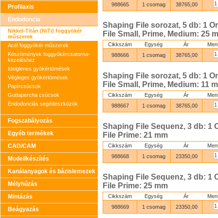
988665
1 csomag
38765,00
Profilaxis
Endodoncia
Shaping File sorozat, 5 db: 1 Or
Nikkel-Titán (NiTi) foggyökér
File Small, Prime, Medium: 25 
műszerek
Cikkszám
Egység
Ár
Men
Acél foggyökér műszerek
Készítmények foggyökércsatorna-
988666
1 csomag
38765,00
kezeléshez
Ideiglenes gyökértömések
Shaping File sorozat, 5 db: 1 Or
Végleges gyökértömések
File Small, Prime, Medium: 11 
Papírcsúcsok
Guttapercha csúcsok
Cikkszám
Egység
Ár
Men
Endodonciás segédeszközök
988667
1 csomag
38765,00
Fogszabályozás
Shaping File Sequenz, 3 db: 1 O
Egyéb termékek
File Prime: 21 mm
CAD/CAM
Cikkszám
Egység
Ár
Men
988668
1 csomag
23350,00
Modellkészítés
Kanálanyagok és bázislemezek
Shaping File Sequenz, 3 db: 1 O
Mélyhúzás
File Prime: 25 mm
Mintázás
Cikkszám
Egység
Ár
Men
988669
1 csomag
23350,00
Beágyazás