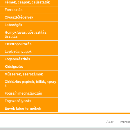
Fémek, csapok, csúsztatók
Forrasztás
Olvasztótégelyek
Laborégők
Homokfúvás, gőztisztítás,
tisztítás
Elektropolírozás
Leplezőanyagok
Fogsorkészítés
Kidolgozás
Műszerek, szerszámok
Okklúziós papírok, fóliák, spray-
k
Fogszín meghatározás
Fogszabályozás
Egyéb labor termékek
ÁSZF
Impres