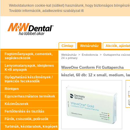
Weboldalunkon cookie-kat (sütiket) használunk, hogy biztonságos böngészés
További információk, adatkezelési szabályzat itt
Címlap
Webáruház
Akciók, ajánla
Fogtömőanyagok, cementek,
Webáruház
>
Endodoncia
>
Guttapercha csúcs
segédeszközök
24 x primary
Lenyomatanyagok, ideiglenes
WaveOne Conform Fit Guttapercha
K+B anyagok
készlet, 60 db: 12 x small, medium, la
Gyógyhatású készítmények /
Injekciós fecskendők
Röntgen
Egyszerhasználatos termékek
b
Kéziműszerek
Fertőtlenítés és tisztítás
Fúrók, csiszolók, polírozók
Turbinák, kézidarabok, kisgépek