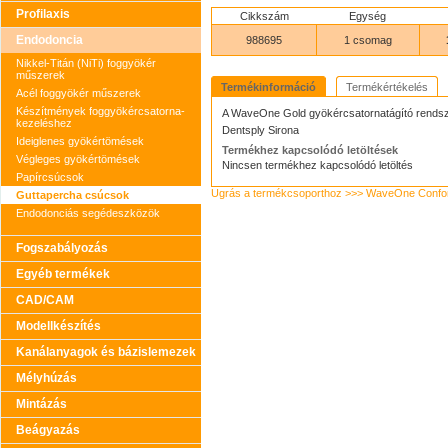
Profilaxis
Cikkszám
Egység
Endodoncia
988695
1 csomag
Nikkel-Titán (NiTi) foggyökér
műszerek
Termékinformáció
Termékértékelés
Acél foggyökér műszerek
Készítmények foggyökércsatorna-
A WaveOne Gold gyökércsatornatágító rendsz
kezeléshez
Dentsply Sirona
Ideiglenes gyökértömések
Termékhez kapcsolódó letöltések
Végleges gyökértömések
Nincsen termékhez kapcsolódó letöltés
Papírcsúcsok
Ugrás a termékcsoporthoz >>> WaveOne Confor
Guttapercha csúcsok
Endodonciás segédeszközök
Fogszabályozás
Egyéb termékek
CAD/CAM
Modellkészítés
Kanálanyagok és bázislemezek
Mélyhúzás
Mintázás
Beágyazás