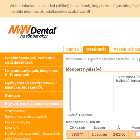
Weboldalunkon cookie-kat (sütiket) használunk, hogy biztonságos böngészés
További információk, adatkezelési szabályzat itt
Címlap
Webáruház
Akciók, ajánla
Fogtömőanyagok, cementek,
Webáruház
>
Egyszerhasználatos termékek
>
Eg
segédeszközök
Monoart nyálszívó
Lenyomatanyagok, ideiglenes
K+B anyagok
15 cm hosszú ny
hajlítható, forma
Gyógyhatású készítmények /
Injekciós fecskendők
Röntgen
Egyszerhasználatos termékek
Szájmaszkok
Gyártó: Euronda
Egyszerhasználatos szikék
transzparens, 100 db
Fecskendők, tűk
Cikkszám
Egység
Ár
Menn
Kesztyűk
Nyálkendők, szalvéták, tálcabetétek
598577
1 csomag
2425,00
Műtéti felszerelés