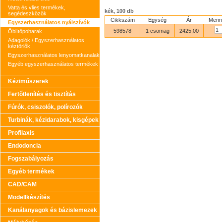
Vatta és vlies termékek,
kék, 100 db
segédeszközök
Cikkszám
Egység
Ár
Menn
Egyszerhasználatos nyálszívók
598578
1 csomag
2425,00
Öblítőpoharak
Adagolók / Egyszerhasználatos
kéztörlők
Egyszerhasználatos lenyomatkanalak
Egyéb egyszerhasználatos termékek
Kéziműszerek
Fertőtlenítés és tisztítás
Fúrók, csiszolók, polírozók
Turbinák, kézidarabok, kisgépek
Profilaxis
Endodoncia
Fogszabályozás
Egyéb termékek
CAD/CAM
Modellkészítés
Kanálanyagok és bázislemezek