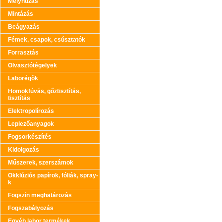
Mélyhúzás
Mintázás
Beágyazás
Fémek, csapok, csúsztatók
Forrasztás
Olvasztótégelyek
Laborégők
Homokfúvás, gőztisztítás,
tisztítás
Elektropolírozás
Leplezőanyagok
Fogsorkészítés
Kidolgozás
Műszerek, szerszámok
Okklúziós papírok, fóliák, spray-
k
Fogszín meghatározás
Fogszabályozás
Egyéb labor termékek