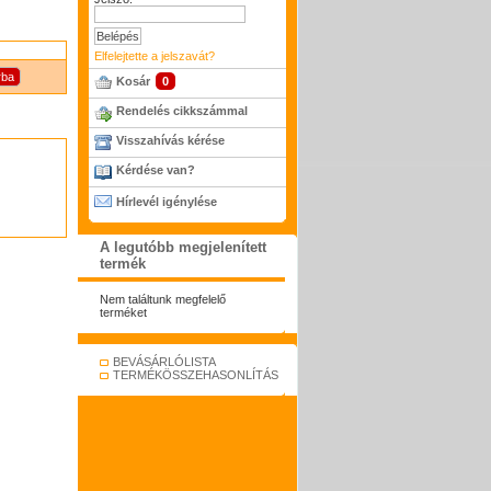
Elfelejtette a jelszavát?
Kosár
0
Rendelés cikkszámmal
Visszahívás kérése
Kérdése van?
Hírlevél igénylése
A legutóbb megjelenített
termék
Nem találtunk megfelelő
terméket
BEVÁSÁRLÓLISTA
TERMÉKÖSSZEHASONLÍTÁS