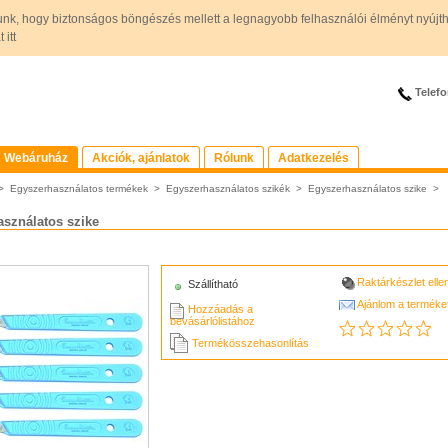
unk, hogy biztonságos böngészés mellett a legnagyobb felhasználói élményt nyújt
itt
Telefo
Webáruház
Akciók, ajánlatok
Rólunk
Adatkezelés
>
Egyszerhasználatos termékek
>
Egyszerhasználatos szikék
>
Egyszerhasználatos szike
>
sználatos szike
Raktárkészlet ell
Szállítható
Ajánlom a terméke
Hozzáadás a
bevásárlólistához
Termékösszehasonlítás