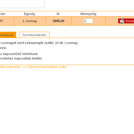
zám
Egység
Ár
Mennyiség
87
1 csomag
3995,00
formáció
Termékértékelés
csomagolt steril szikepengék nyéllel. 10 db / csomag
rton
z kapcsolódó letöltések
ermékhez kapcsolódó letöltés
mékcsoporthoz >>> Egyszerhasználatos szike