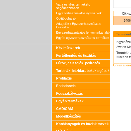
Vatta és vlies termékek,
segédeszközök
Egyszerhasználatos nyálszívók
Cikks
Öblítőpoharak
3406
Adagolók / Egyszerhasználatos
kéztörlők
Egyszerhasználatos lenyomatkanalak
Termékin
Egyéb egyszerhasználatos termékek
Egyesével 
Swann-Mo
Kéziműszerek
Termékhe
Fertőtlenítés és tisztítás
Nincsen t
Fúrók, csiszolók, polírozók
Ugrás a ter
Turbinák, kézidarabok, kisgépek
Profilaxis
Endodoncia
Fogszabályozás
Egyéb termékek
CAD/CAM
Modellkészítés
Kanálanyagok és bázislemezek