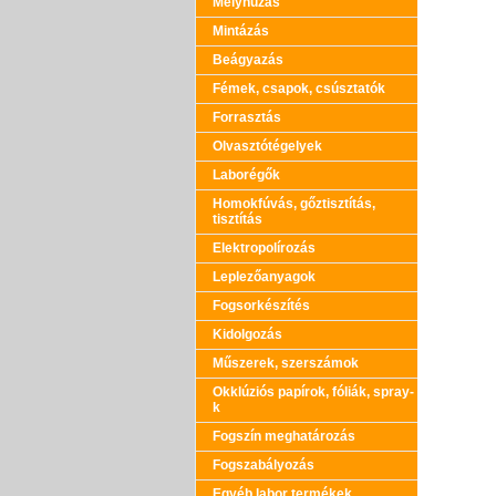
Mélyhúzás
Mintázás
Beágyazás
Fémek, csapok, csúsztatók
Forrasztás
Olvasztótégelyek
Laborégők
Homokfúvás, gőztisztítás,
tisztítás
Elektropolírozás
Leplezőanyagok
Fogsorkészítés
Kidolgozás
Műszerek, szerszámok
Okklúziós papírok, fóliák, spray-
k
Fogszín meghatározás
Fogszabályozás
Egyéb labor termékek