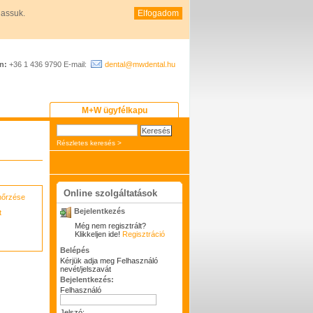
hassuk.
Elfogadom
n:
+36 1 436 9790 E-mail:
dental@mwdental.hu
M+W ügyfélkapu
Részletes keresés >
Online szolgáltatások
enőrzése
Bejelentkezés
t
Még nem regisztrált?
Klikkeljen ide!
Regisztráció
Belépés
Kérjük adja meg Felhasználó
nevét/jelszavát
Bejelentkezés:
Felhasználó
Jelszó: