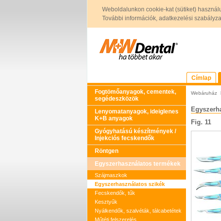
Weboldalunkon cookie-kat (sütiket) használ
További információk, adatkezelési szabályzat 
Címlap
Fogtömőanyagok, cementek,
Webáruház
segédeszközök
Egyszerha
Lenyomatanyagok, ideiglenes
K+B anyagok
Fig. 11
Gyógyhatású készítmények /
Injekciós fecskendők
Röntgen
Egyszerhasználatos termékek
Szájmaszkok
Egyszerhasználatos szikék
Fecskendők, tűk
Kesztyűk
Nyálkendők, szalvéták, tálcabetétek
Műtéti felszerelés