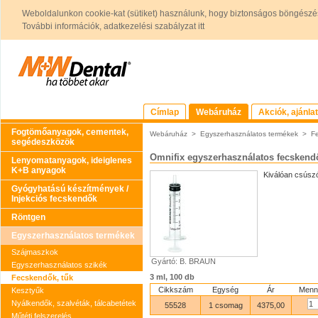
Weboldalunkon cookie-kat (sütiket) használunk, hogy biztonságos böngészés
További információk, adatkezelési szabályzat itt
Címlap
Webáruház
Akciók, ajánla
Fogtömőanyagok, cementek,
Webáruház
>
Egyszerhasználatos termékek
>
F
segédeszközök
Omnifix egyszerhasználatos fecskend
Lenyomatanyagok, ideiglenes
K+B anyagok
Kiválóan csúszó
Gyógyhatású készítmények /
Injekciós fecskendők
Röntgen
Egyszerhasználatos termékek
Szájmaszkok
Gyártó: B. BRAUN
Egyszerhasználatos szikék
3 ml, 100 db
Fecskendők, tűk
Cikkszám
Egység
Ár
Menn
Kesztyűk
Nyálkendők, szalvéták, tálcabetétek
55528
1 csomag
4375,00
Műtéti felszerelés