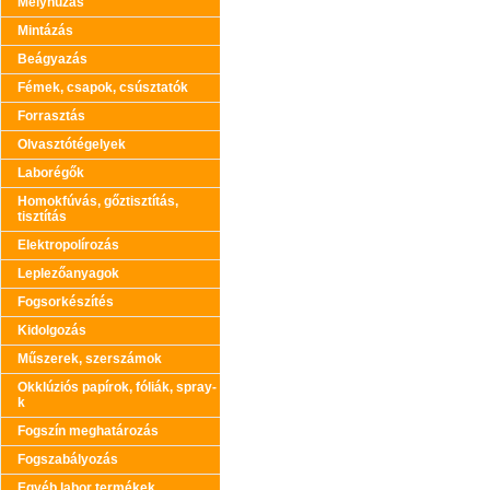
Mélyhúzás
Mintázás
Beágyazás
Fémek, csapok, csúsztatók
Forrasztás
Olvasztótégelyek
Laborégők
Homokfúvás, gőztisztítás,
tisztítás
Elektropolírozás
Leplezőanyagok
Fogsorkészítés
Kidolgozás
Műszerek, szerszámok
Okklúziós papírok, fóliák, spray-
k
Fogszín meghatározás
Fogszabályozás
Egyéb labor termékek