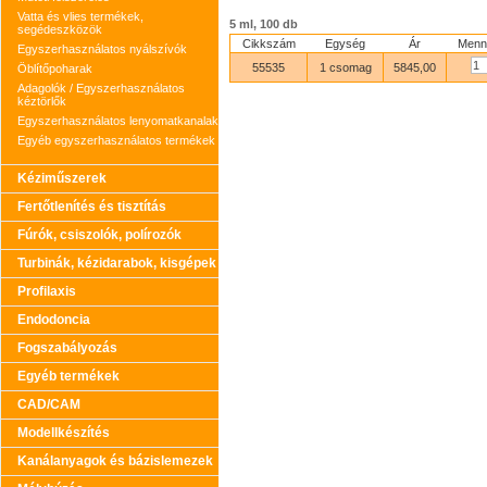
Vatta és vlies termékek,
5 ml, 100 db
segédeszközök
Cikkszám
Egység
Ár
Menn
Egyszerhasználatos nyálszívók
55535
1 csomag
5845,00
Öblítőpoharak
Adagolók / Egyszerhasználatos
kéztörlők
Egyszerhasználatos lenyomatkanalak
Egyéb egyszerhasználatos termékek
Kéziműszerek
Fertőtlenítés és tisztítás
Fúrók, csiszolók, polírozók
Turbinák, kézidarabok, kisgépek
Profilaxis
Endodoncia
Fogszabályozás
Egyéb termékek
CAD/CAM
Modellkészítés
Kanálanyagok és bázislemezek