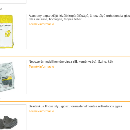
o
Alacsony expanziójú, kiváló kopárállóságú, 3. osztályú orthodonciai gips
felszíne sima, homogén, fényes fehér.
Termékinformáció
Népszerű modell keménygipsz (III. keménység). Színe: kék
Termékinformáció
t
Szintetikus III osztályú gipsz, formaldehidmentes artikulációs gipsz
Termékinformáció