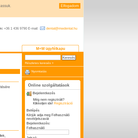
hassuk.
Elfogadom
n:
+36 1 436 9790 E-mail:
dental@mwdental.hu
M+W ügyfélkapu
Részletes keresés >
Nyomtatás
Online szolgáltatások
ítésére
Bejelentkezés
Még nem regisztrált?
Klikkeljen ide!
Regisztráció
Belépés
Kérjük adja meg Felhasználó
nevét/jelszavát
Bejelentkezés:
Felhasználó
lek,
Jelszó: