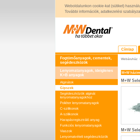
Weboldalunkon cookie-kat (sütiket) használ
További információk, adatkezelési szabályzat 
Címlap
Fogtömőanyagok, cementek,
Webáruház
segédeszközök
Lenyomatanyagok, ideiglenes
M+W házim
K+B anyagok
M+W Selec
Alginátok
Gipszek
Segédeszközök alginát
lenyomatanyagokhoz
Poliéter lenyomatanyagok
C-szilikonok
A-szilikonok
Harapásregisztráló anyag
Funkciós lenyomatanyagok
M+W Sele
Viaszok
Lenyomatvételi segédeszközök