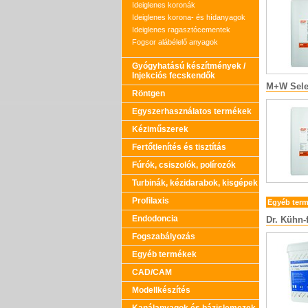
Ideiglenes koronák
Ideiglenes korona- és hídanyagok
Ideiglenes ragasztócementek
Fogsor alábélelő anyagok
Gyógyhatású készítmények /
Injekciós fecskendők
M+W Sele
Röntgen
Egyszerhasználatos termékek
Kéziműszerek
Fertőtlenítés és tisztítás
Fúrók, csiszolók, polírozók
Turbinák, kézidarabok, kisgépek
Profilaxis
Egyéb ter
Endodoncia
Dr. Kühn-
Fogszabályozás
Egyéb termékek
CAD/CAM
Modellkészítés