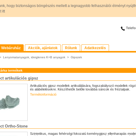
unk, hogy biztonságos böngészés mellett a legnagyobb felhasználói élményt nyújt
itt
Telefo
Webáruház
Akciók, ajánlatok
Rólunk
Adatkezelés
>
Lenyomatanyagok, ideiglenes K+B anyagok
>
Gipszek
árka termékek
t artikulációs gipsz
Artikulációs gipsz modellek artikulálására, fogszabályozó modellek rögz
és alábélelésekre. Készíthetők belőle továbbá sáncok és fréztalpak.
Termékinformáció
ct Ortho-Stone
Szintetikus, magas fehérségi fokozatú keménygipsz ellenharapás model