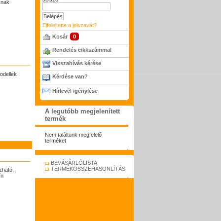
knak
Elfelejtette a jelszavát?
Kosár
0
Rendelés cikkszámmal
Visszahívás kérése
odellek
Kérdése van?
Hírlevél igénylése
A legutóbb megjelenített
termék
Nem találtunk megfelelő
terméket
BEVÁSÁRLÓLISTA
TERMÉKÖSSZEHASONLÍTÁS
zható,
ín