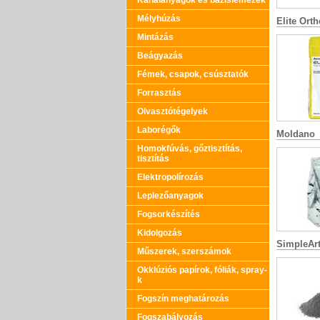
Kanálanyagok és bázislemezek
Mélyhúzás
Elite Orth
Mintázás
Beágyazás
Fémek, csapok, csúsztatók
Forrasztás
Olvasztótégelyek
Laborégők
Moldano
Homokfúvás, gőztisztítás,
tisztítás
Elektropolírozás
Leplezőanyagok
Fogsorkészítés
Kidolgozás
SimpleAr
Műszerek, szerszámok
Okklúziós papírok, fóliák, spray-
k
Fogszín meghatározás
Fogszabályozás