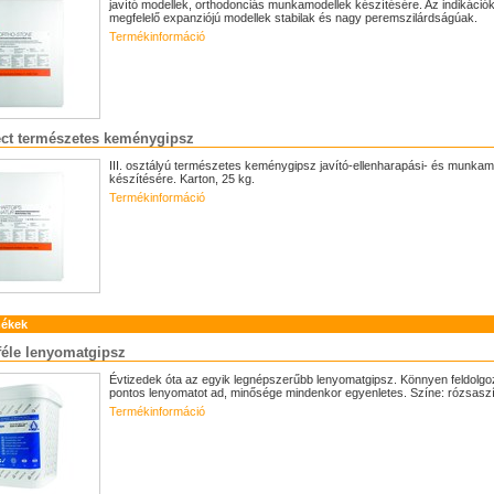
javító modellek, orthodonciás munkamodellek készítésére. Az indikáció
megfelelő expanziójú modellek stabilak és nagy peremszilárdságúak.
Termékinformáció
ct természetes keménygipsz
III. osztályú természetes keménygipsz javító-ellenharapási- és munkam
készítésére. Karton, 25 kg.
Termékinformáció
mékek
féle lenyomatgipsz
Évtizedek óta az egyik legnépszerűbb lenyomatgipsz. Könnyen feldolgo
pontos lenyomatot ad, minősége mindenkor egyenletes. Színe: rózsasz
Termékinformáció