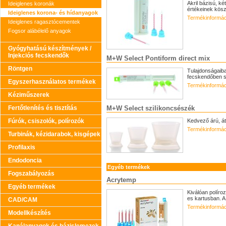
Akril bázisú, k
Ideiglenes koronák
értékeinek kösz
Ideiglenes korona- és hídanyagok
Termékinformác
Ideiglenes ragasztócementek
Fogsor alábélelő anyagok
Gyógyhatású készítmények /
Injekciós fecskendők
M+W Select Pontiform direct mix
Röntgen
Tulajdonságaiba
fecskendőben sz
Egyszerhasználatos termékek
Termékinformác
Kéziműszerek
Fertőtlenítés és tisztítás
M+W Select szilikoncsészék
Fúrók, csiszolók, polírozók
Kedvező árú, á
Termékinformác
Turbinák, kézidarabok, kisgépek
Profilaxis
Endodoncia
Egyéb termékek
Fogszabályozás
Acrytemp
Egyéb termékek
Kiválóan políro
es kartusban. A
CAD/CAM
Termékinformác
Modellkészítés