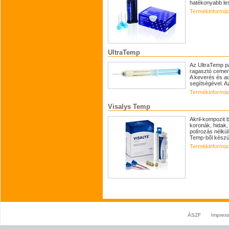
hatékonyabb les
Termékinformác
UltraTemp
Az UltraTemp p
ragasztó cement
A keverés és ad
segítségével. A
Termékinformác
Visalys Temp
Akril-kompozit 
koronák, hidak,
polírozás nélkü
Temp-ből készül
Termékinformác
ÁSZF
Impres