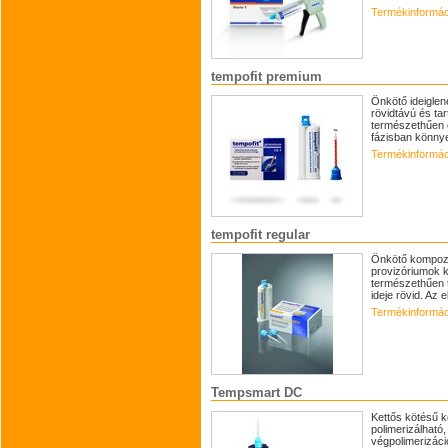
Termékinformác
tempofit premium
Önkötő ideiglen
rövidtávú és ta
természethűen e
fázisban könnye
Termékinformác
tempofit regular
Önkötő kompozit
provizóriumok k
természethűen t
ideje rövid. Az e
Termékinformác
Tempsmart DC
Kettős kötésű k
polimerizálható, 
végpolimerizáci