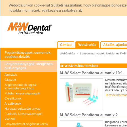
Weboldalunkon cookie-kat (sütiket) használunk, hogy biztonságos böngészés
További információk, adatkezelési szabályzat itt
Címlap
Webáruház
Akciók, ajánla
Fogtömőanyagok, cementek,
Webáruház
>
Lenyomatanyagok, ideiglenes K+B
segédeszközök
Lenyomatanyagok, ideiglenes
M+W házimárka termékek
K+B anyagok
M+W Select Pontiform automix 10:1
Alginátok
Gipszek
Metilmetakrilát
és hídanyag röv
Segédeszközök alginát
hajlítószilárds
lenyomatanyagokhoz
illeszkedik, jól 
Poliéter lenyomatanyagok
Termékinformác
C-szilikonok
A-szilikonok
Harapásregisztráló anyag
Funkciós lenyomatanyagok
M+W Select Pontiform automix 2
Viaszok
Ideiglenes kor
Lenyomatvételi segédeszközök
keverése a direk