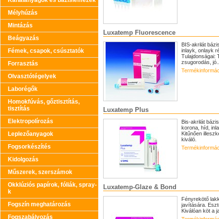
Kanálanyagok és bázislemezek
Mélyhúzás
Mintázás
Luxatemp Fluorescence
Beágyazás
BIS-akrilát báz
inlayk, onlayk 
Fémek, csapok, csúsztatók
Tulajdonságai: 
zsugorodás, jó..
Forrasztás
Termékinformác
Olvasztótégelyek
Laborégők
Homokfúvás, gőztisztítás,
tisztítás
Luxatemp Plus
Elektropolírozás
Bis-akrilát bázi
korona, híd, inl
Kitűnően illeszk
Leplezőanyagok
kiváló.
Fogsorkészítés
Termékinformác
Kidolgozás
Műszerek, szerszámok
Okklúziós papírok, fóliák, spray-
Luxatemp-Glaze & Bond
k
Fényrekötő lakk
Fogszín meghatározás
javítására. Esz
Kiválóan köt a 
Fogszabályozás
Termékinformác