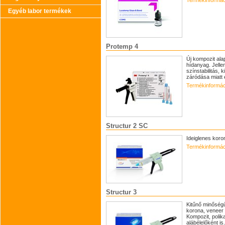
Egyéb labor termékek
Protemp 4
Új kompozit ala
hídanyag. Jelle
színstabilitás, 
záródása miatt 
Termékinformác
Structur 2 SC
Ideiglenes koro
Termékinformác
Structur 3
Kitűnő minőségű
korona, veneer 
Kompozit, polik
alábélelőként is.