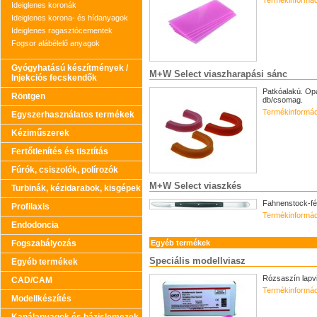
Termékinformác
Ideiglenes koronák
Ideiglenes korona- és hídanyagok
Ideiglenes ragasztócementek
Fogsor alábélelő anyagok
Gyógyhatású készítmények /
M+W Select viaszharapási sánc
Injekciós fecskendők
Patkóalakú. Opa
Röntgen
db/csomag.
Termékinformác
Egyszerhasználatos termékek
Kéziműszerek
Fertőtlenítés és tisztítás
Fúrók, csiszolók, polírozók
M+W Select viaszkés
Turbinák, kézidarabok, kisgépek
Fahnenstock-fé
Profilaxis
Termékinformác
Endodoncia
Fogszabályozás
Egyéb termékek
Speciális modellviasz
Egyéb termékek
Rózsaszín lapv
CAD/CAM
Termékinformác
Modellkészítés