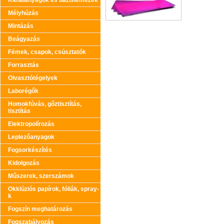
Kanálanyagok és bázislemezek
Mélyhúzás
Mintázás
Beágyazás
Fémek, csapok, csúsztatók
Forrasztás
Olvasztótégelyek
Laborégők
Homokfúvás, gőztisztítás,
tisztítás
Elektropolírozás
Leplezőanyagok
Fogsorkészítés
Kidolgozás
Műszerek, szerszámok
Okklúziós papírok, fóliák, spray-
k
Fogszín meghatározás
Fogszabályozás