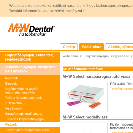
Weboldalunkon cookie-kat (sütiket) használunk, hogy biztonságos böngészés
További információk, adatkezelési szabályzat itt
Címlap
Webáruház
Akciók, ajánla
Fogtömőanyagok, cementek,
Webáruház
>
Lenyomatanyagok, ideiglenes K+B
segédeszközök
Lenyomatanyagok, ideiglenes
M+W házimárka termékek
K+B anyagok
M+W Select harapásregisztráló viasz
Alginátok
Gipszek
Rúd alakú. Rész
Segédeszközök alginát
Termékinformác
lenyomatanyagokhoz
Poliéter lenyomatanyagok
C-szilikonok
A-szilikonok
Harapásregisztráló anyag
M+W Select modellviasz
Funkciós lenyomatanyagok
Viaszok
Kiváló minőségű
formatartó és 
Lenyomatvételi segédeszközök