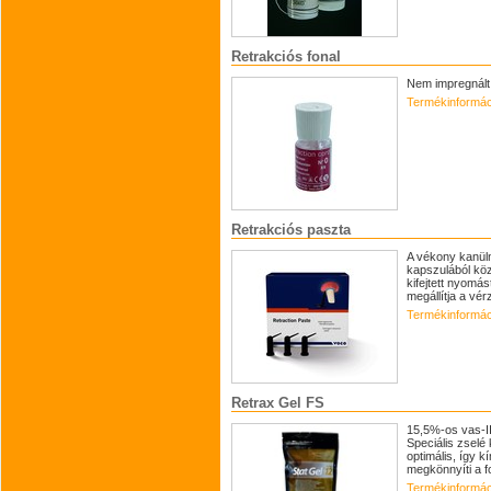
Retrakciós fonal
Nem impregnált,
Termékinformác
Retrakciós paszta
A vékony kanül
kapszulából köz
kifejtett nyomás
megállítja a vérz
Termékinformác
Retrax Gel FS
15,5%-os vas-III
Speciális zselé
optimális, így 
megkönnyíti a fo
Termékinformác