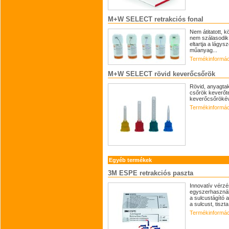
M+W SELECT retrakciós fonal
Nem átitatott, 
nem szálasodik.
eltartja a lágy
műanyag...
Termékinformác
M+W SELECT rövid keverőcsőrök
Rövid, anyagta
csőrök keverőt
keverőcsőrökév
Termékinformác
Egyéb termékek
3M ESPE retrakciós paszta
Innovatív vérzé
egyszerhasznál
a sulcustágító 
a sulcust, tiszta
Termékinformác