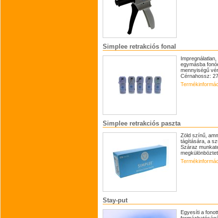
Simplee retrakciós fonal
Impregnálatlan, 
egymásba fonód
mennyiségű vérz
Cérnahossz: 275
Termékinformác
Simplee retrakciós paszta
Zöld színű, amm
tágítására, a sz
Száraz munkater
megkülönbözteth
Termékinformác
Stay-put
Egyesíti a fono