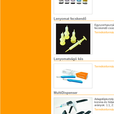
Lenyomat fecskendő
Egyszerhasznál
fecskendő csúcs
Termékinformác
Lenyomatvágó kés
Termékinformác
MultiDispenser
Adagolópisztoly
korona-és hídan
arányok: 1:1, 2:
Termékinformác