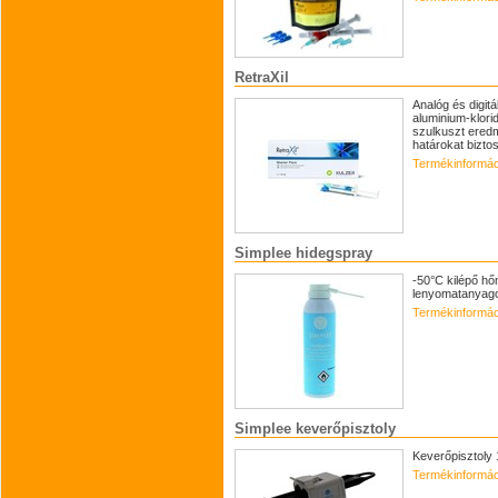
RetraXil
Analóg és digit
aluminium-klorid
szulkuszt ered
határokat biztosí
Termékinformác
Simplee hidegspray
-50°C kilépő hő
lenyomatanyagok
Termékinformác
Simplee keverőpisztoly
Keverőpisztoly 
Termékinformác