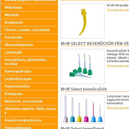
Kanálanyagok és bázislemezek
M+W intraorális
Mélyhúzás
Termékinformác
Mintázás
Beágyazás
Fémek, csapok, csúsztatók
Forrasztás
M+W SELECT KEVERŐCSŐR FÉM V
Olvasztótégelyek
Keverőcsőrök f
Laborégők
mintegy 40%-ka
képest. Miután 
Homokfúvás, gőztisztítás,
körbefecskendez
tisztítás
Termékinformác
Elektropolírozás
Leplezőanyagok
Fogsorkészítés
M+W Select keverőcsőrök
Kidolgozás
Lenyomat-,harap
ragasztócement
Műszerek, szerszámok
kartusaihoz.
Termékinformác
Okklúziós papírok, fóliák, spray-
k
Fogszín meghatározás
Fogszabályozás
M+W Select keverőlapok