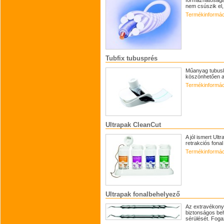
formázhatóságáv
nem csúszik el,
Termékinformác
Tubfix tubusprés
Műanyag tubusk
köszönhetően a
Termékinformác
Ultrapak CleanCut
A jól ismert Ul
retrakciós fona
Termékinformác
Ultrapak fonalbehelyező
Az extravékony 
biztonságos beh
sérülését. Fogaz