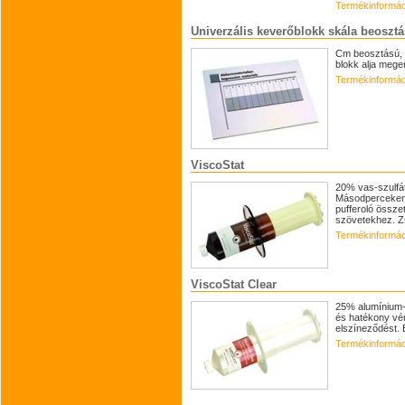
Termékinformác
Univerzális keverőblokk skála beosztá
Cm beosztású, 
blokk alja meger
Termékinformác
ViscoStat
20% vas-szulfát
Másodperceken b
pufferoló össz
szövetekhez. Zs
Termékinformác
ViscoStat Clear
25% alumínium-k
és hatékony vér
elszíneződést.
Termékinformác