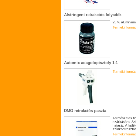
Alstringent retrakciós folyadék
25 % aluminiums
Termékinformác
Automix adagolópisztoly 1:1
Termékinformác
DMG retrakciós paszta
Természetes timf
szárítására. Sz
hatását. A hajlé
színkontrasztot
Termékinformác