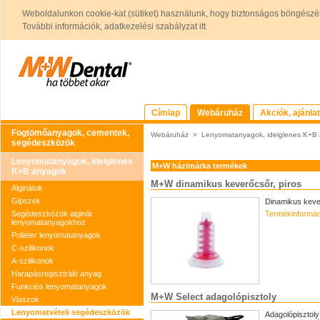
Weboldalunkon cookie-kat (sütiket) használunk, hogy biztonságos böngészés
További információk, adatkezelési szabályzat itt
Címlap
Webáruház
Akciók, ajánla
Fogtömőanyagok, cementek,
Webáruház
>
Lenyomatanyagok, ideiglenes K+B
segédeszközök
Lenyomatanyagok, ideiglenes
M+W házimárka termékek
K+B anyagok
M+W dinamikus keverőcsőr, piros
Alginátok
Gipszek
Dinamikus keve
Segédeszközök alginát
Termékinformác
lenyomatanyagokhoz
Poliéter lenyomatanyagok
C-szilikonok
A-szilikonok
Harapásregisztráló anyag
Funkciós lenyomatanyagok
M+W Select adagolópisztoly
Viaszok
Lenyomatvételi segédeszközök
Adagolópisztol