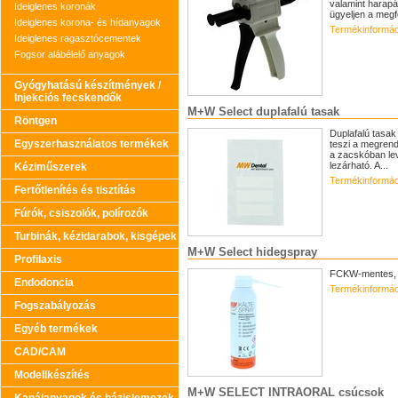
valamint harapá
Ideiglenes koronák
ügyeljen a megf
Ideiglenes korona- és hídanyagok
Termékinformác
Ideiglenes ragasztócementek
Fogsor alábélelő anyagok
Gyógyhatású készítmények /
Injekciós fecskendők
M+W Select duplafalú tasak
Röntgen
Duplafalú tasak
Egyszerhasználatos termékek
teszi a megrend
a zacskóban lev
lezárható. A...
Kéziműszerek
Termékinformác
Fertőtlenítés és tisztítás
Fúrók, csiszolók, polírozók
Turbinák, kézidarabok, kisgépek
M+W Select hidegspray
Profilaxis
FCKW-mentes, b
Endodoncia
Termékinformác
Fogszabályozás
Egyéb termékek
CAD/CAM
Modellkészítés
M+W SELECT INTRAORAL csúcsok