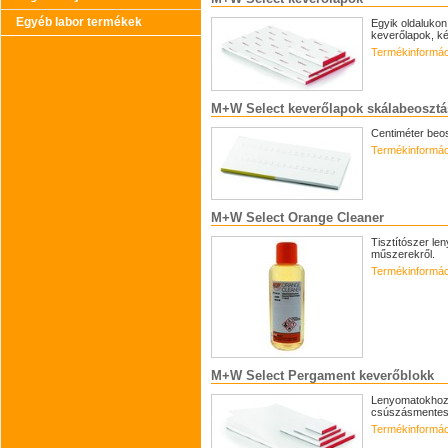
Egyéb labor termékek
Egyik oldalukon
keverőlapok, ké
Termékinformác
M+W Select keverőlapok skálabeosztá
Centiméter beos
Termékinformác
M+W Select Orange Cleaner
Tisztítószer le
műszerekről.
Termékinformác
M+W Select Pergament keverőblokk
Lenyomatokhoz
csúszásmentes 
Termékinformác