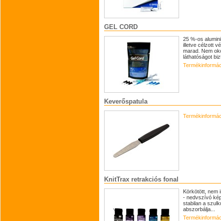
GEL CORD
25 %-os alumini
illetve célzott 
marad. Nem okoz
láthatóságot bizt
Termékinformác
Keverőspatula
Termékinformác
KnitTrax retrakciós fonal
Körkötött, nem 
- nedvszívó kép
stabilan a szul
abszorbálja...
Termékinformác