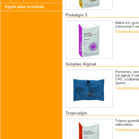
Egyéb labor termékek
Pinkalgin 5
Málna ízű, gyor
a lenyomat 5 nap
Termékinformác
Simplee Alginat
Pormentes, pon
ízű alginát 3 vá
1'45", szájbanta
(quick):...
Termékinformác
Tropicalgin
Trópusi gyümölc
változatban.
Termékinformác