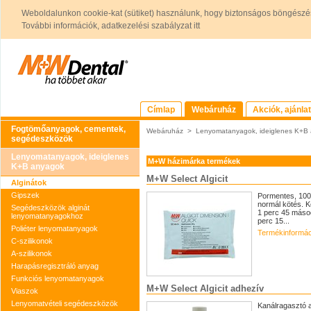
Weboldalunkon cookie-kat (sütiket) használunk, hogy biztonságos böngészés
További információk, adatkezelési szabályzat itt
Címlap
Webáruház
Akciók, ajánla
Fogtömőanyagok, cementek,
Webáruház
>
Lenyomatanyagok, ideiglenes K+B
segédeszközök
Lenyomatanyagok, ideiglenes
M+W házimárka termékek
K+B anyagok
M+W Select Algicit
Alginátok
Gipszek
Pormentes, 100 
normál kötés. K
Segédeszközök alginát
1 perc 45 másod
lenyomatanyagokhoz
perc 15...
Poliéter lenyomatanyagok
Termékinformác
C-szilikonok
A-szilikonok
Harapásregisztráló anyag
Funkciós lenyomatanyagok
M+W Select Algicit adhezív
Viaszok
Lenyomatvételi segédeszközök
Kanálragasztó 