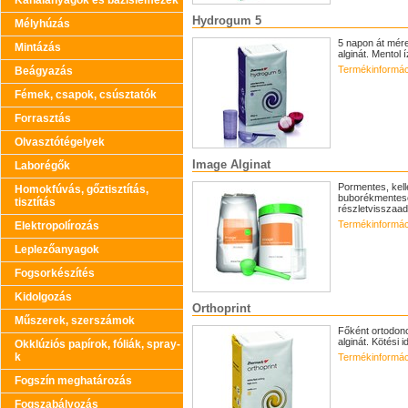
Kanálanyagok és bázislemezek
Hydrogum 5
Mélyhúzás
5 napon át mére
Mintázás
alginát. Mentol í
Termékinformác
Beágyazás
Fémek, csapok, csúsztatók
Forrasztás
Olvasztótégelyek
Image Alginat
Laborégők
Pormentes, kell
Homokfúvás, gőztisztítás,
buborékmentesen
tisztítás
részletvisszaadá
Termékinformác
Elektropolírozás
Leplezőanyagok
Fogsorkészítés
Kidolgozás
Orthoprint
Műszerek, szerszámok
Főként ortodonci
alginát. Kötési 
Okklúziós papírok, fóliák, spray-
k
Termékinformác
Fogszín meghatározás
Fogszabályozás