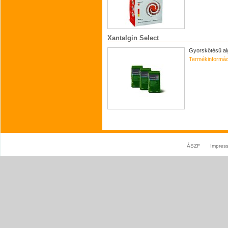
Xantalgin Select
Gyorskötésű alg
Termékinformác
ÁSZF
Impres