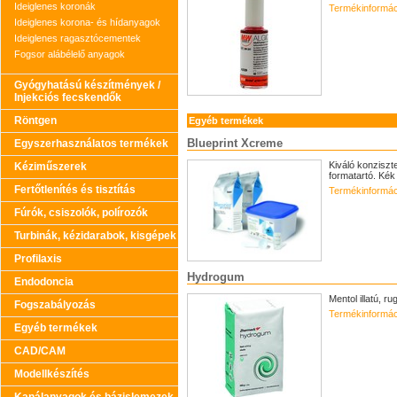
Ideiglenes koronák
Termékinformác
Ideiglenes korona- és hídanyagok
Ideiglenes ragasztócementek
Fogsor alábélelő anyagok
Gyógyhatású készítmények /
Injekciós fecskendők
Röntgen
Egyéb termékek
Blueprint Xcreme
Egyszerhasználatos termékek
Kiváló konziszt
Kéziműszerek
formatartó. Kék
Fertőtlenítés és tisztítás
Termékinformác
Fúrók, csiszolók, polírozók
Turbinák, kézidarabok, kisgépek
Profilaxis
Hydrogum
Endodoncia
Mentol illatú, r
Fogszabályozás
Termékinformác
Egyéb termékek
CAD/CAM
Modellkészítés