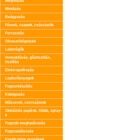
Mélyhúzás
Mintázás
Beágyazás
Fémek, csapok, csúsztatók
Forrasztás
Olvasztótégelyek
Laborégők
Homokfúvás, gőztisztítás,
tisztítás
Elektropolírozás
Leplezőanyagok
Fogsorkészítés
Kidolgozás
Műszerek, szerszámok
Okklúziós papírok, fóliák, spray-
k
Fogszín meghatározás
Fogszabályozás
Egyéb labor termékek