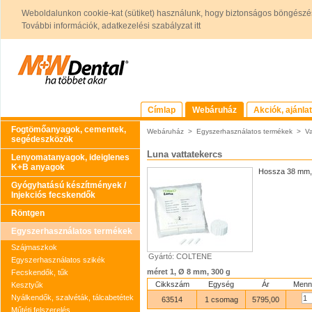
Weboldalunkon cookie-kat (sütiket) használunk, hogy biztonságos böngészés
További információk, adatkezelési szabályzat itt
Címlap
Webáruház
Akciók, ajánla
Fogtömőanyagok, cementek,
Webáruház
>
Egyszerhasználatos termékek
>
Va
segédeszközök
Luna vattatekercs
Lenyomatanyagok, ideiglenes
K+B anyagok
Hossza 38 mm, k
Gyógyhatású készítmények /
Injekciós fecskendők
Röntgen
Egyszerhasználatos termékek
Szájmaszkok
Gyártó: COLTENE
Egyszerhasználatos szikék
méret 1, Ø 8 mm, 300 g
Fecskendők, tűk
Cikkszám
Egység
Ár
Menn
Kesztyűk
Nyálkendők, szalvéták, tálcabetétek
63514
1 csomag
5795,00
Műtéti felszerelés