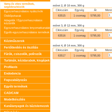
Vatta és vlies termékek,
méret 2, Ø 10 mm, 300 g
segédeszközök
Cikkszám
Egység
Ár
Menn
Egyszerhasználatos nyálszívók
63515
1 csomag
5795,00
Öblítőpoharak
Adagolók / Egyszerhasználatos
kéztörlők
méret 3, Ø 12 mm, 300 g
Egyszerhasználatos lenyomatkanalak
Cikkszám
Egység
Ár
Menn
Egyéb egyszerhasználatos termékek
63516
1 csomag
5795,00
Kéziműszerek
méret 4, Ø 14 mm, 300 g
Fertőtlenítés és tisztítás
Cikkszám
Egység
Ár
Menn
Fúrók, csiszolók, polírozók
63517
1 csomag
5795,00
Turbinák, kézidarabok, kisgépek
Profilaxis
Endodoncia
Fogszabályozás
Egyéb termékek
CAD/CAM
Modellkészítés
Kanálanyagok és bázislemezek