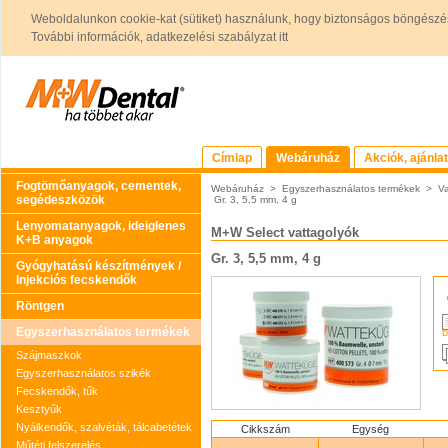
Weboldalunkon cookie-kat (sütiket) használunk, hogy biztonságos böngészés
További információk, adatkezelési szabályzat itt
Címlap
Webáruház
Akciók, ajánla
Fogtömőanyagok, cementek,
Webáruház
>
Egyszerhasználatos termékek
>
Va
segédeszközök
Gr. 3, 5,5 mm, 4 g
Lenyomatanyagok, ideiglenes
M+W Select vattagolyók
K+B anyagok
Gr. 3, 5,5 mm, 4 g
Gyógyhatású készítmények /
Injekciós fecskendők
Röntgen
Egyszerhasználatos termékek
b
Szájmaszkok
Egyszerhasználatos szikék
Fecskendők, tűk
Kesztyűk
Nyálkendők, szalvéták, tálcabetétek
Cikkszám
Egység
Műtéti felszerelés