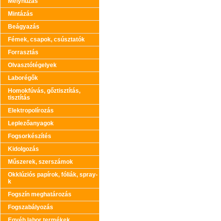
Mélyhúzás
Mintázás
Beágyazás
Fémek, csapok, csúsztatók
Forrasztás
Olvasztótégelyek
Laborégők
Homokfúvás, gőztisztítás,
tisztítás
Elektropolírozás
Leplezőanyagok
Fogsorkészítés
Kidolgozás
Műszerek, szerszámok
Okklúziós papírok, fóliák, spray-
k
Fogszín meghatározás
Fogszabályozás
Egyéb labor termékek