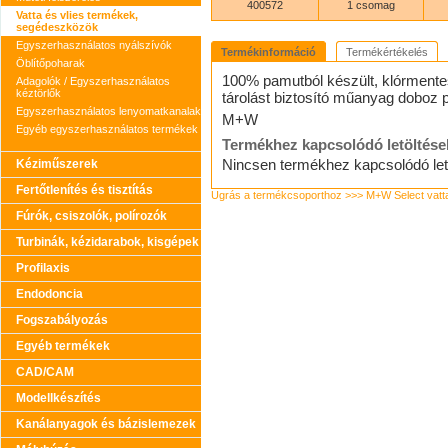
400572
1 csomag
Vatta és vlies termékek,
segédeszközök
Egyszerhasználatos nyálszívók
Termékinformáció
Termékértékelés
Öblítőpoharak
100% pamutból készült, klórmentese
Adagolók / Egyszerhasználatos
kéztörlők
tárolást biztosító műanyag doboz p
Egyszerhasználatos lenyomatkanalak
M+W
Egyéb egyszerhasználatos termékek
Termékhez kapcsolódó letöltése
Nincsen termékhez kapcsolódó let
Kéziműszerek
Fertőtlenítés és tisztítás
Ugrás a termékcsoporthoz >>> M+W Select vatt
Fúrók, csiszolók, polírozók
Turbinák, kézidarabok, kisgépek
Profilaxis
Endodoncia
Fogszabályozás
Egyéb termékek
CAD/CAM
Modellkészítés
Kanálanyagok és bázislemezek