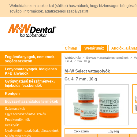
Weboldalunkon cookie-kat (sütiket) használunk, hogy biztonságos böngészés
További információk, adatkezelési szabályzat itt
Címlap
Webáruház
Akciók, ajánla
Fogtömőanyagok, cementek,
Webáruház
>
Egyszerhasználatos termékek
>
Va
segédeszközök
Gr. 4, 7 mm, 10 g
Lenyomatanyagok, ideiglenes
M+W Select vattagolyók
K+B anyagok
Gr. 4, 7 mm, 10 g
Gyógyhatású készítmények /
Injekciós fecskendők
Röntgen
Egyszerhasználatos termékek
b
Szájmaszkok
Egyszerhasználatos szikék
Fecskendők, tűk
Kesztyűk
Nyálkendők, szalvéták, tálcabetétek
Cikkszám
Egység
Műtéti felszerelés