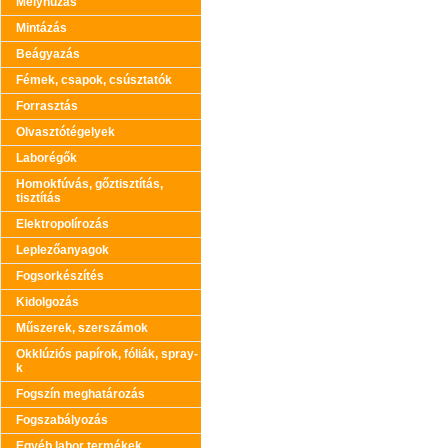
Mélyhúzás
Mintázás
Beágyazás
Fémek, csapok, csúsztatók
Forrasztás
Olvasztótégelyek
Laborégők
Homokfúvás, gőztisztítás,
tisztítás
Elektropolírozás
Leplezőanyagok
Fogsorkészítés
Kidolgozás
Műszerek, szerszámok
Okklúziós papírok, fóliák, spray-
k
Fogszín meghatározás
Fogszabályozás
Egyéb labor termékek