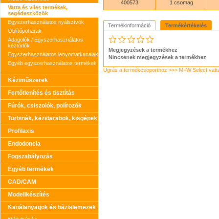
400573
1 csomag
Vatta és vlies termékek,
segédeszközök
Egyszerhasználatos nyálszívók
Termékinformáció
Termékértékelés
Öblítőpoharak
Adagolók / Egyszerhasználatos
kéztörlők
Megjegyzések a termékhez
Egyszerhasználatos lenyomatkanalak
Nincsenek megjegyzések a termékhez
Egyéb egyszerhasználatos termékek
Ugrás a termékcsoporthoz >>> M+W Select vatt
Kéziműszerek
Fertőtlenítés és tisztítás
Fúrók, csiszolók, polírozók
Turbinák, kézidarabok, kisgépek
Profilaxis
Endodoncia
Fogszabályozás
Egyéb termékek
CAD/CAM
Modellkészítés
Kanálanyagok és bázislemezek