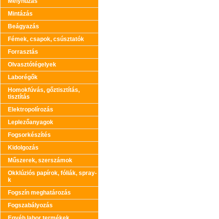
Mélyhúzás
Mintázás
Beágyazás
Fémek, csapok, csúsztatók
Forrasztás
Olvasztótégelyek
Laborégők
Homokfúvás, gőztisztítás,
tisztítás
Elektropolírozás
Leplezőanyagok
Fogsorkészítés
Kidolgozás
Műszerek, szerszámok
Okklúziós papírok, fóliák, spray-
k
Fogszín meghatározás
Fogszabályozás
Egyéb labor termékek