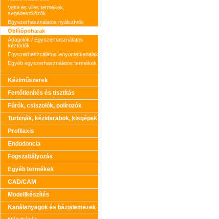
Vatta és vlies termékek,
segédeszközök
Egyszerhasználatos nyálszívók
Öblítőpoharak
Adagolók / Egyszerhasználatos
kéztörlők
Egyszerhasználatos lenyomatkanalak
Egyéb egyszerhasználatos termékek
Kéziműszerek
Fertőtlenítés és tisztítás
Fúrók, csiszolók, polírozók
Turbinák, kézidarabok, kisgépek
Profilaxis
Endodoncia
Fogszabályozás
Egyéb termékek
CAD/CAM
Modellkészítés
Kanálanyagok és bázislemezek