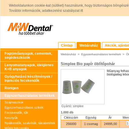
Weboldalunkon cookie-kat (sütiket) használunk, hogy biztonságos böngészés
További információk, adatkezelési szabályzat itt
Címlap
Webáruház
Akciók, ajánla
Fogtömőanyagok, cementek,
Webáruház
>
Egyszerhasználatos termékek
>
Ö
segédeszközök
Simplee Bio papír öblítőpohár
Lenyomatanyagok, ideiglenes
K+B anyagok
Műanyag felhasz
biológiailag leb
Gyógyhatású készítmények /
Injekciós fecskendők
Röntgen
Egyszerhasználatos termékek
Szájmaszkok
Gyártó: simplee
Egyszerhasználatos szikék
1.000 db
Fecskendők, tűk
Cikkszám
Egység
Ár
Men
Kesztyűk
Nyálkendők, szalvéták, tálcabetétek
256000
1 csomag
24995,00
Műtéti felszerelés