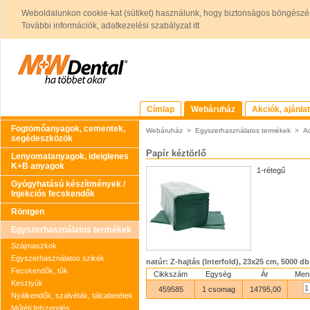
Weboldalunkon cookie-kat (sütiket) használunk, hogy biztonságos böngészés
További információk, adatkezelési szabályzat itt
Címlap
Webáruház
Akciók, ajánla
Fogtömőanyagok, cementek,
Webáruház
>
Egyszerhasználatos termékek
>
Ad
segédeszközök
Papír kéztörlő
Lenyomatanyagok, ideiglenes
K+B anyagok
1-rétegű
Gyógyhatású készítmények /
Injekciós fecskendők
Röntgen
Egyszerhasználatos termékek
Szájmaszkok
Egyszerhasználatos szikék
natúr: Z-hajtás (Interfold), 23x25 cm, 5000 db
Fecskendők, tűk
Cikkszám
Egység
Ár
Men
Kesztyűk
459585
1 csomag
14795,00
Nyálkendők, szalvéták, tálcabetétek
Műtéti felszerelés