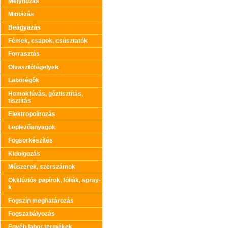
Mélyhúzás
Mintázás
Beágyazás
Fémek, csapok, csúsztatók
Forrasztás
Olvasztótégelyek
Laborégők
Homokfúvás, gőztisztítás,
tisztítás
Elektropolírozás
Leplezőanyagok
Fogsorkészítés
Kidolgozás
Műszerek, szerszámok
Okklúziós papírok, fóliák, spray-
k
Fogszín meghatározás
Fogszabályozás
Egyéb labor termékek