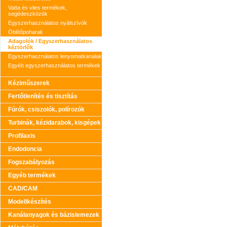
Vatta és vlies termékek,
segédeszközök
Egyszerhasználatos nyálszívók
Öblítőpoharak
Adagolók / Egyszerhasználatos
kéztörlők
Egyszerhasználatos lenyomatkanalak
Egyéb egyszerhasználatos termékek
Kéziműszerek
Fertőtlenítés és tisztítás
Fúrók, csiszolók, polírozók
Turbinák, kézidarabok, kisgépek
Profilaxis
Endodoncia
Fogszabályozás
Egyéb termékek
CAD/CAM
Modellkészítés
Kanálanyagok és bázislemezek