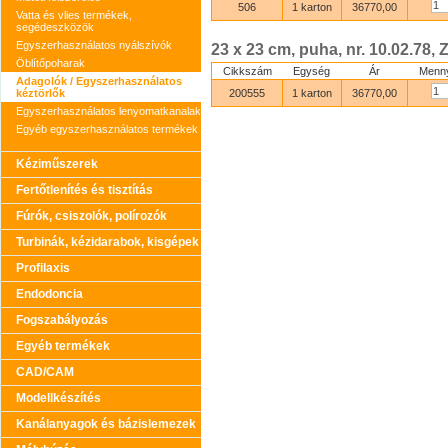
506
1 karton
36770,00
Vatta és vlies termékek,
segédeszközök
Egyszerhasználatos nyálszívók
23 x 23 cm, puha, nr. 10.02.78, 
Öblítőpoharak
Cikkszám
Egység
Ár
Menny
Adagolók / Egyszerhasználatos
kéztörlők
200555
1 karton
36770,00
Egyszerhasználatos lenyomatkanalak
Egyéb egyszerhasználatos termékek
Kéziműszerek
Fertőtlenítés és tisztítás
Fúrók, csiszolók, polírozók
Turbinák, kézidarabok, kisgépek
Profilaxis
Endodoncia
Fogszabályozás
Egyéb termékek
CAD/CAM
Modellkészítés
Kanálanyagok és bázislemezek