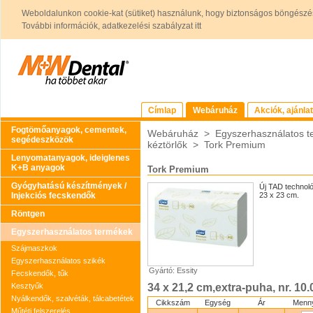
Weboldalunkon cookie-kat (sütiket) használunk, hogy biztonságos böngészés
További információk, adatkezelési szabályzat itt
Címlap
Webáruház
Akciók, ajánla
Fogtömőanyagok, cementek,
Webáruház
>
Egyszerhasználatos 
segédeszközök
kéztörlők
>
Tork Premium
Lenyomatanyagok, ideiglenes
K+B anyagok
Tork Premium
Gyógyhatású készítmények /
Új TAD technoló
Injekciós fecskendők
23 x 23 cm.
Röntgen
Egyszerhasználatos termékek
Szájmaszkok
Egyszerhasználatos szikék
Gyártó: Essity
Fecskendők, tűk
Kesztyűk
34 x 21,2 cm,extra-puha, nr. 10.
Nyálkendők, szalvéták, tálcabetétek
Cikkszám
Egység
Ár
Menny
Műtéti felszerelés