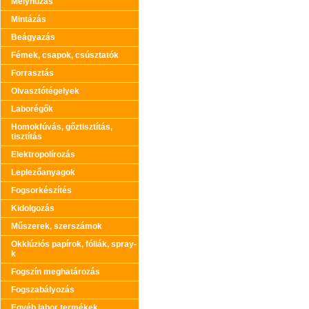
Mélyhúzás
Mintázás
Beágyazás
Fémek, csapok, csúsztatók
Forrasztás
Olvasztótégelyek
Laborégők
Homokfúvás, gőztisztítás,
tisztítás
Elektropolírozás
Leplezőanyagok
Fogsorkészítés
Kidolgozás
Műszerek, szerszámok
Okklúziós papírok, fóliák, spray-
k
Fogszín meghatározás
Fogszabályozás
Egyéb labor termékek