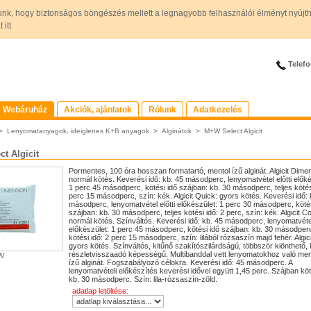
unk, hogy biztonságos böngészés mellett a legnagyobb felhasználói élményt nyújt
itt
Telefo
Webáruház
Akciók, ajánlatok
Rólunk
Adatkezelés
>
Lenyomatanyagok, ideiglenes K+B anyagok
>
Alginátok
>
M+W Select Algicit
t Algicit
Pormentes, 100 óra hosszan formatartó, mentol ízű alginát. Algicit Dime
normál kötés. Keverési idő: kb. 45 másodperc, lenyomatvétel előtti előké
1 perc 45 másodperc, kötési idő szájban: kb. 30 másodperc, teljes kötés
perc 15 másodperc, szín: kék. Algicit Quick: gyors kötés. Keverési idő: 
másodperc, lenyomatvétel előtti előkészület: 1 perc 30 másodperc, kötés
szájban: kb. 30 másodperc, teljes kötési idő: 2 perc, szín: kék. Algicit Co
normál kötés. Színváltós. Keverési idő: kb. 45 másodperc, lenyomatvétel 
előkészület: 1 perc 45 másodperc, kötési idő szájban: kb. 30 másodperc,
kötési idő: 2 perc 15 másodperc, szín: lilából rózsaszín majd fehér. Algic
gyors kötés. Színváltós, kitűnő szakítószilárdságú, többször kiönthető, 
részletvisszaadó képességű, Multibanddal vett lenyomatokhoz való men
+W
ízű alginát. Fogszabályozó célokra. Keverési idő: 45 másodperc. A
lenyomatvételi előkészítés keverési idővel együtt 1,45 perc. Szájban köt
kb. 30 másodperc. Szín: lila-rózsaszín-zöld.
adatlap letöltése: