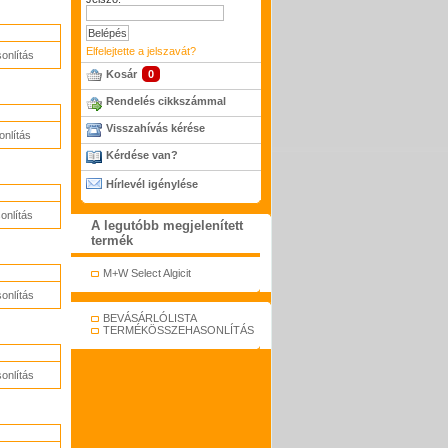
Elfelejtette a jelszavát?
onlítás
Kosár
0
Rendelés cikkszámmal
Visszahívás kérése
nlítás
Kérdése van?
Hírlevél igénylése
nlítás
A legutóbb megjelenített
termék
M+W Select Algicit
onlítás
BEVÁSÁRLÓLISTA
TERMÉKÖSSZEHASONLÍTÁS
onlítás