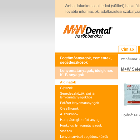
Weboldalunkon cookie-kat (sütiket) használ
További információk, adatkezelési szabályzat 
Címlap
Fogtömőanyagok, cementek,
Webáruház
segédeszközök
M+W Selec
Lenyomatanyagok, ideiglenes
K+B anyagok
Alginátok
Gipszek
Segédeszközök alginát
lenyomatanyagokhoz
Poliéter lenyomatanyagok
C-szilikonok
A-szilikonok
Gyártó: M
Harapásregisztráló anyag
Funkciós lenyomatanyagok
Viaszok
Lenyomatvételi segédeszközök