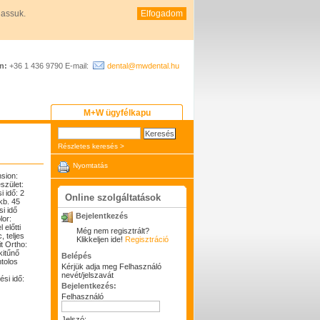
hassuk.
Elfogadom
n:
+36 1 436 9790 E-mail:
dental@mwdental.hu
M+W ügyfélkapu
Részletes keresés >
Nyomtatás
nsion:
szület:
i idő: 2
Online szolgáltatások
kb. 45
i idő
Bejelentkezés
lor:
előtti
Még nem regisztrált?
 teljes
Klikkeljen ide!
Regisztráció
it Ortho:
kitűnő
Belépés
tolos
Kérjük adja meg Felhasználó
nevét/jelszavát
ési idő:
Bejelentkezés:
Felhasználó
Jelszó: