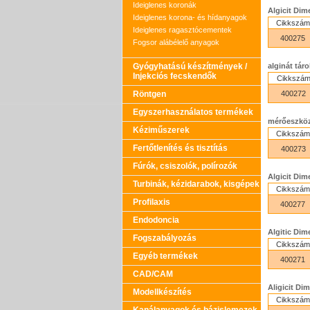
Ideiglenes koronák
Algicit Di
Ideiglenes korona- és hídanyagok
Cikkszám
Ideiglenes ragasztócementek
400275
Fogsor alábélelő anyagok
Gyógyhatású készítmények /
alginát tár
Injekciós fecskendők
Cikkszá
Röntgen
400272
Egyszerhasználatos termékek
mérőeszköz:
Kéziműszerek
Cikkszám
Fertőtlenítés és tisztítás
400273
Fúrók, csiszolók, polírozók
Algicit Di
Turbinák, kézidarabok, kisgépek
Cikkszám
Profilaxis
400277
Endodoncia
Algitic Dim
Fogszabályozás
Cikkszám
Egyéb termékek
400271
CAD/CAM
Aligicit D
Modellkészítés
Cikkszám