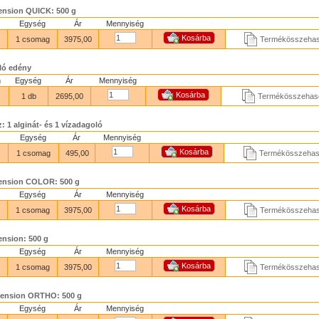
mension QUICK: 500 g
Egység
Ár
Mennyiség
1 csomag
3975,00
Termékösszehas
oló edény
m
Egység
Ár
Mennyiség
1 db
2695,00
Termékösszehaso
 1 alginát- és 1 vízadagoló
Egység
Ár
Mennyiség
1 csomag
495,00
Termékösszehaso
mension COLOR: 500 g
Egység
Ár
Mennyiség
1 csomag
3975,00
Termékösszehas
ension: 500 g
Egység
Ár
Mennyiség
1 csomag
3975,00
Termékösszehas
imension ORTHO: 500 g
Egység
Ár
Mennyiség