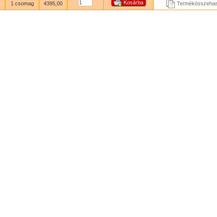
1 csomag
4395,00
Termékösszehas