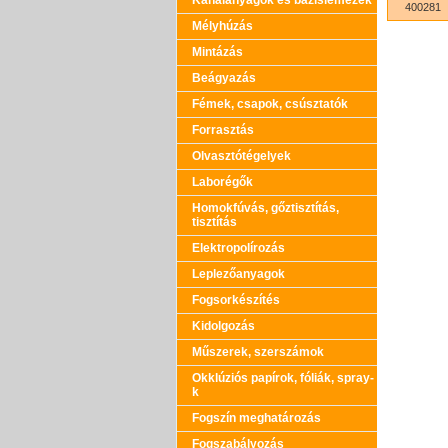
Kanálanyagok és bázislemezek
400281
Mélyhúzás
Mintázás
Beágyazás
Fémek, csapok, csúsztatók
Forrasztás
Olvasztótégelyek
Laborégők
Homokfúvás, gőztisztítás,
tisztítás
Elektropolírozás
Leplezőanyagok
Fogsorkészítés
Kidolgozás
Műszerek, szerszámok
Okklúziós papírok, fóliák, spray-
k
Fogszín meghatározás
Fogszabályozás