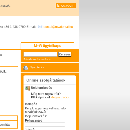
hassuk.
Elfogadom
n:
+36 1 436 9790 E-mail:
dental@mwdental.hu
M+W ügyfélkapu
sz
Részletes keresés >
Nyomtatás
ödik.
Online szolgáltatások
Bejelentkezés
Még nem regisztrált?
Klikkeljen ide!
Regisztráció
Belépés
Kérjük adja meg Felhasználó
nevét/jelszavát
Bejelentkezés:
Felhasználó
onlítás
Jelszó: