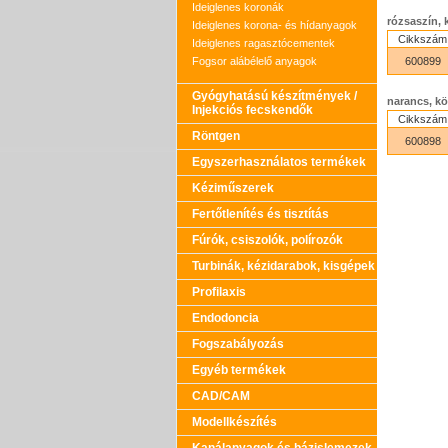
Ideiglenes koronák
rózsaszín, 
Ideiglenes korona- és hídanyagok
Cikkszám
Ideiglenes ragasztócementek
Fogsor alábélelő anyagok
600899
Gyógyhatású készítmények /
narancs, kö
Injekciós fecskendők
Cikkszám
Röntgen
600898
Egyszerhasználatos termékek
Kéziműszerek
Fertőtlenítés és tisztítás
Fúrók, csiszolók, polírozók
Turbinák, kézidarabok, kisgépek
Profilaxis
Endodoncia
Fogszabályozás
Egyéb termékek
CAD/CAM
Modellkészítés