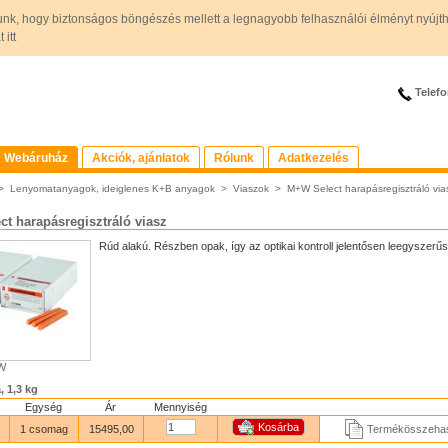
unk, hogy biztonságos böngészés mellett a legnagyobb felhasználói élményt nyújt
itt
Telefo
Webáruház
Akciók, ajánlatok
Rólunk
Adatkezelés
>
Lenyomatanyagok, ideiglenes K+B anyagok
>
Viaszok
>
M+W Select harapásregisztráló via
t harapásregisztráló viasz
Rúd alakú. Részben opak, így az optikai kontroll jelentősen leegyszerűs
+W
, 1,3 kg
Egység
Ár
Mennyiség
1 csomag
15495,00
Termékösszehas