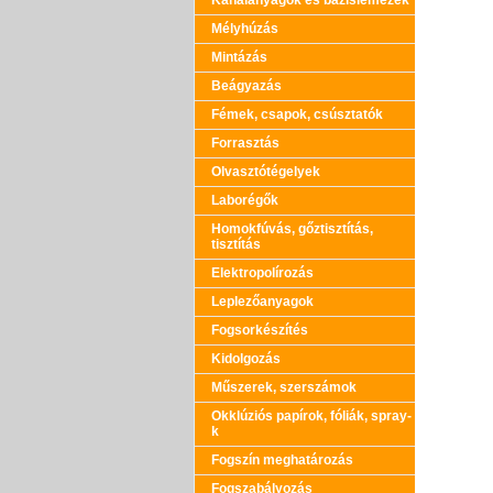
Kanálanyagok és bázislemezek
Mélyhúzás
Mintázás
Beágyazás
Fémek, csapok, csúsztatók
Forrasztás
Olvasztótégelyek
Laborégők
Homokfúvás, gőztisztítás,
tisztítás
Elektropolírozás
Leplezőanyagok
Fogsorkészítés
Kidolgozás
Műszerek, szerszámok
Okklúziós papírok, fóliák, spray-
k
Fogszín meghatározás
Fogszabályozás