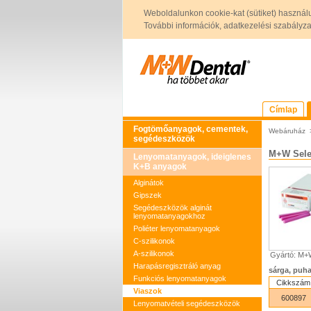
Weboldalunkon cookie-kat (sütiket) használ
További információk, adatkezelési szabályzat 
Címlap
Fogtömőanyagok, cementek,
Webáruház
segédeszközök
M+W Selec
Lenyomatanyagok, ideiglenes
K+B anyagok
Alginátok
Gipszek
Segédeszközök alginát
lenyomatanyagokhoz
Poliéter lenyomatanyagok
C-szilikonok
A-szilikonok
Gyártó: M
Harapásregisztráló anyag
sárga, puha
Funkciós lenyomatanyagok
Cikkszám
Viaszok
600897
Lenyomatvételi segédeszközök