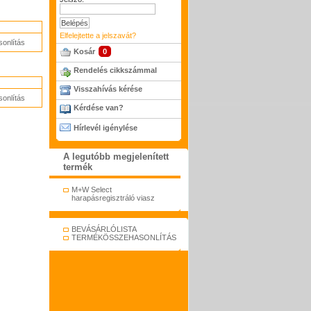
Elfelejtette a jelszavát?
onlítás
Kosár
0
Rendelés cikkszámmal
Visszahívás kérése
onlítás
Kérdése van?
Hírlevél igénylése
A legutóbb megjelenített
termék
M+W Select
harapásregisztráló viasz
BEVÁSÁRLÓLISTA
TERMÉKÖSSZEHASONLÍTÁS