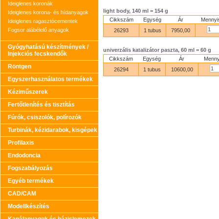
Ideiglenes koronák
light body, 140 ml = 154 g
Ideiglenes korona- és hídanyagok
Cikkszám
Egység
Ár
Mennyi
Ideiglenes ragasztócementek
Fogsor alábélelő anyagok
26293
1 tubus
7950,00
Gyógyhatású készítmények /
univerzális katalizátor paszta, 60 ml = 60 g
Injekciós fecskendők
Cikkszám
Egység
Ár
Menny
Röntgen
26294
1 tubus
10600,00
Egyszerhasználatos termékek
Kéziműszerek
Fertőtlenítés és tisztítás
Fúrók, csiszolók, polírozók
Turbinák, kézidarabok, kisgépek
Profilaxis
Endodoncia
Fogszabályozás
Egyéb termékek
CAD/CAM
Modellkészítés