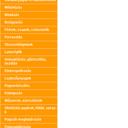
Kanálanyagok és bázislemezek
Mélyhúzás
Mintázás
Beágyazás
Fémek, csapok, csúsztatók
Forrasztás
Olvasztótégelyek
Laborégők
Homokfúvás, gőztisztítás,
tisztítás
Elektropolírozás
Leplezőanyagok
Fogsorkészítés
Kidolgozás
Műszerek, szerszámok
Okklúziós papírok, fóliák, spray-
k
Fogszín meghatározás
Fogszabályozás