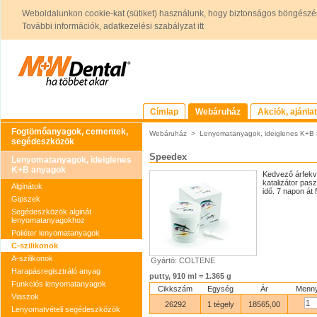
Weboldalunkon cookie-kat (sütiket) használunk, hogy biztonságos böngészés
További információk, adatkezelési szabályzat itt
Címlap
Webáruház
Akciók, ajánla
Fogtömőanyagok, cementek,
Webáruház
>
Lenyomatanyagok, ideiglenes K+B
segédeszközök
Speedex
Lenyomatanyagok, ideiglenes
K+B anyagok
Kedvező árfekvé
katalizátor pasz
Alginátok
idő. 7 napon át 
Gipszek
Segédeszközök alginát
lenyomatanyagokhoz
Poliéter lenyomatanyagok
C-szilikonok
A-szilikonok
Gyártó: COLTENE
Harapásregisztráló anyag
putty, 910 ml = 1.365 g
Funkciós lenyomatanyagok
Cikkszám
Egység
Ár
Menny
Viaszok
26292
1 tégely
18565,00
Lenyomatvételi segédeszközök