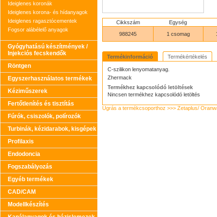
Ideiglenes koronák
Ideiglenes korona- és hídanyagok
Ideiglenes ragasztócementek
Cikkszám
Egység
Fogsor alábélelő anyagok
988245
1 csomag
Gyógyhatású készítmények /
Injekciós fecskendők
Termékinformáció
Termékértékelés
Röntgen
C-szilikon lenyomatanyag.
Zhermack
Egyszerhasználatos termékek
Termékhez kapcsolódó letöltések
Kéziműszerek
Nincsen termékhez kapcsolódó letöltés
Fertőtlenítés és tisztítás
Ugrás a termékcsoporthoz >>> Zetaplus/ Oran
Fúrók, csiszolók, polírozók
Turbinák, kézidarabok, kisgépek
Profilaxis
Endodoncia
Fogszabályozás
Egyéb termékek
CAD/CAM
Modellkészítés