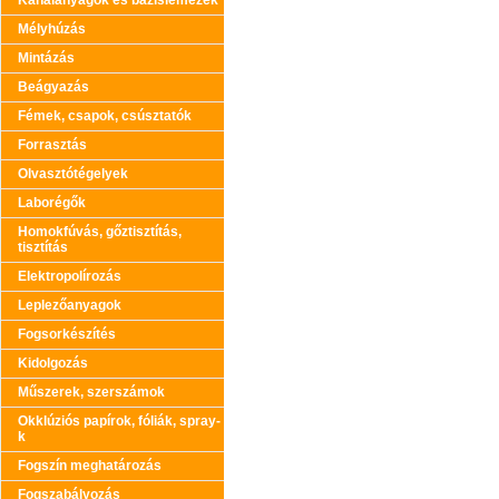
Kanálanyagok és bázislemezek
Mélyhúzás
Mintázás
Beágyazás
Fémek, csapok, csúsztatók
Forrasztás
Olvasztótégelyek
Laborégők
Homokfúvás, gőztisztítás,
tisztítás
Elektropolírozás
Leplezőanyagok
Fogsorkészítés
Kidolgozás
Műszerek, szerszámok
Okklúziós papírok, fóliák, spray-
k
Fogszín meghatározás
Fogszabályozás