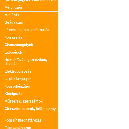
Kanálanyagok és bázislemezek
Mélyhúzás
Mintázás
Beágyazás
Fémek, csapok, csúsztatók
Forrasztás
Olvasztótégelyek
Laborégők
Homokfúvás, gőztisztítás,
tisztítás
Elektropolírozás
Leplezőanyagok
Fogsorkészítés
Kidolgozás
Műszerek, szerszámok
Okklúziós papírok, fóliák, spray-
k
Fogszín meghatározás
Fogszabályozás