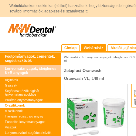
Weboldalunkon cookie-kat (sütiket) használunk, hogy biztonságos böngészés
További információk, adatkezelési szabályzat itt
Címlap
Webáruház
Akciók, ajánla
Fogtömőanyagok, cementek,
Webáruház
>
Lenyomatanyagok, ideiglenes K+B
segédeszközök
ml
Lenyomatanyagok, ideiglenes
Zetaplus/ Oranwash
K+B anyagok
Oranwash VL, 140 ml
Alginátok
Gipszek
Segédeszközök alginát
lenyomatanyagokhoz
b
Poliéter lenyomatanyagok
C-szilikonok
A-szilikonok
Harapásregisztráló anyag
Funkciós lenyomatanyagok
Viaszok
Lenyomatvételi segédeszközök