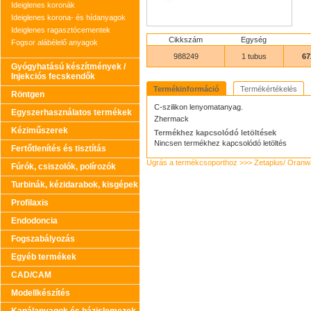
Ideiglenes koronák
Ideiglenes korona- és hídanyagok
Ideiglenes ragasztócementek
Cikkszám
Egység
Fogsor alábélelő anyagok
988249
1 tubus
67
Gyógyhatású készítmények /
Injekciós fecskendők
Termékinformáció
Termékértékelés
Röntgen
C-szilikon lenyomatanyag.
Egyszerhasználatos termékek
Zhermack
Kéziműszerek
Termékhez kapcsolódó letöltések
Nincsen termékhez kapcsolódó letöltés
Fertőtlenítés és tisztítás
Ugrás a termékcsoporthoz >>> Zetaplus/ Oran
Fúrók, csiszolók, polírozók
Turbinák, kézidarabok, kisgépek
Profilaxis
Endodoncia
Fogszabályozás
Egyéb termékek
CAD/CAM
Modellkészítés